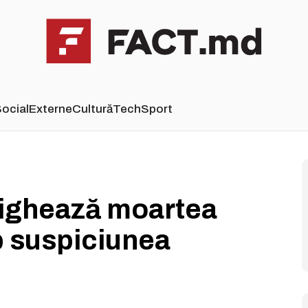
ocial
Externe
Cultură
Tech
Sport
tighează moartea
b suspiciunea