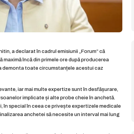
hitin, a declarat în cadrul emisiunii „Forum” că
lență maximă încă din primele ore după producerea
ru a demonta toate circumstanțele acestui caz
vante, iar mai multe expertize sunt în desfășurare,
rsoanelor implicate și alte probe cheie în anchetă.
, în special în ceea ce privește expertizele medicale
 finalizarea anchetei să necesite un interval mai lung