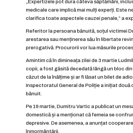
„Expertizele pot dura câteva săptămâni, inclu
medicale care implică mai mulți experți. Este 
clarifica toate aspectele cauzei penale,” a expl
Referitor la persoana bănuită, soțul victimei Du
arestarea sau menținerea său în libertate revi
prerogativă. Procurorii vor lua măsurile proce
Amintim că în dimineața zilei de 3 martie Ludmi
copii, a fost găsită decedată lângă un bloc din
căzut de la înălțime și ar fi lăsat un bilet de adi
Inspectoratul General de Poliție a inițiat două 
bănuit.
Pe 19 martie, Dumitru Vartic a publicat un mesa
domestică și a menționat că femeia se confru
depresive. De asemenea, a anunțat cooperarea
înmormântării.