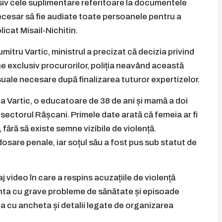
siv cele suplimentare referitoare la documentele
necesar să fie audiate toate persoanele pentru a
icat Misail-Nichitin.
mitru Vartic, ministrul a precizat că decizia privind
ne exclusiv procurorilor, poliția neavând această
suale necesare după finalizarea tuturor expertizelor.
la Vartic, o educatoare de 38 de ani și mamă a doi
 sectorul Râșcani. Primele date arată că femeia ar fi
o, fără să existe semne vizibile de violență.
dosare penale, iar soțul său a fost pus sub statut de
j video în care a respins acuzațiile de violență
nta cu grave probleme de sănătate și episoade
 cu ancheta și detalii legate de organizarea