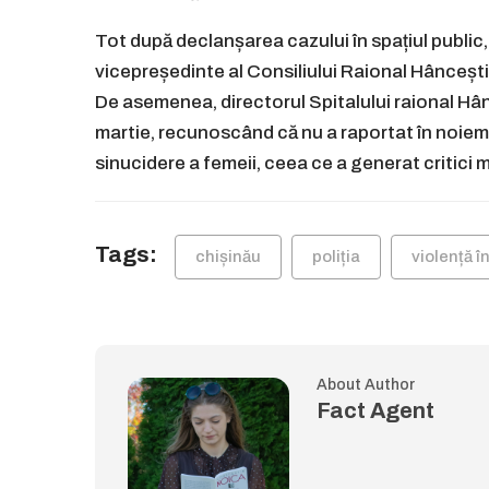
Tot după declanșarea cazului în spațiul public,
vicepreședinte al Consiliului Raional Hâncești ș
De asemenea, directorul Spitalului raional Hân
martie, recunoscând că nu a raportat în noiem
sinucidere a femeii, ceea ce a generat critici 
Tags:
chișinău
poliția
violență î
About Author
Fact Agent