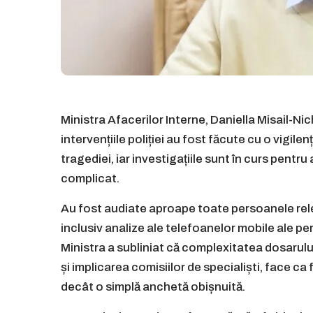
Ministra Afacerilor Interne, Daniella Misail-Nic
intervențiile poliției au fost făcute cu o vigi
tragediei, iar investigațiile sunt în curs pent
complicat.
Au fost audiate aproape toate persoanele rele
inclusiv analize ale telefoanelor mobile ale pe
Ministra a subliniat că complexitatea dosarului
și implicarea comisiilor de specialiști, face ca
decât o simplă anchetă obișnuită.