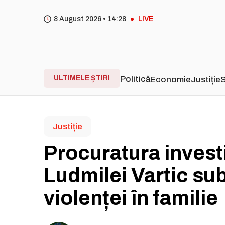
8 August 2026 •
14
28
LIVE
ULTIMELE ȘTIRI
Politică
Economie
Justiție
S
Justiție
Procuratura inves
Ludmilei Vartic su
violenței în familie