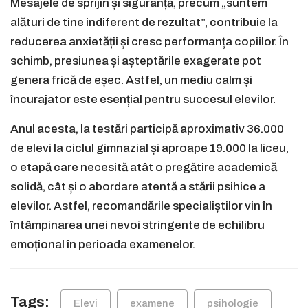
Mesajele de sprijin și siguranță, precum „suntem
alături de tine indiferent de rezultat”, contribuie la
reducerea anxietății și cresc performanța copiilor. În
schimb, presiunea și așteptările exagerate pot
genera frică de eșec. Astfel, un mediu calm și
încurajator este esențial pentru succesul elevilor.
Anul acesta, la testări participă aproximativ 36.000
de elevi la ciclul gimnazial și aproape 19.000 la liceu,
o etapă care necesită atât o pregătire academică
solidă, cât și o abordare atentă a stării psihice a
elevilor. Astfel, recomandările specialiștilor vin în
întâmpinarea unei nevoi stringente de echilibru
emoțional în perioada examenelor.
Tags:
Elevi
examene
psihologie