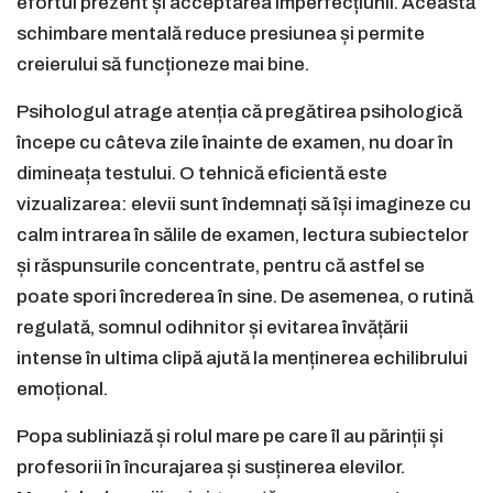
efortul prezent și acceptarea imperfecțiunii. Această
schimbare mentală reduce presiunea și permite
creierului să funcționeze mai bine.
Psihologul atrage atenția că pregătirea psihologică
începe cu câteva zile înainte de examen, nu doar în
dimineața testului. O tehnică eficientă este
vizualizarea: elevii sunt îndemnați să își imagineze cu
calm intrarea în sălile de examen, lectura subiectelor
și răspunsurile concentrate, pentru că astfel se
poate spori încrederea în sine. De asemenea, o rutină
regulată, somnul odihnitor și evitarea învățării
intense în ultima clipă ajută la menținerea echilibrului
emoțional.
Popa subliniază și rolul mare pe care îl au părinții și
profesorii în încurajarea și susținerea elevilor.