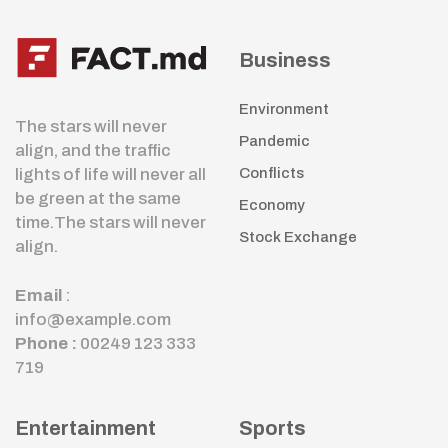
Business
Environment
The stars will never
Pandemic
align, and the traffic
lights of life will never all
Conflicts
be green at the same
Economy
time.The stars will never
Stock Exchange
align.
Email
:
info@example.com
Phone :
00249 123 333
719
Entertainment
Sports