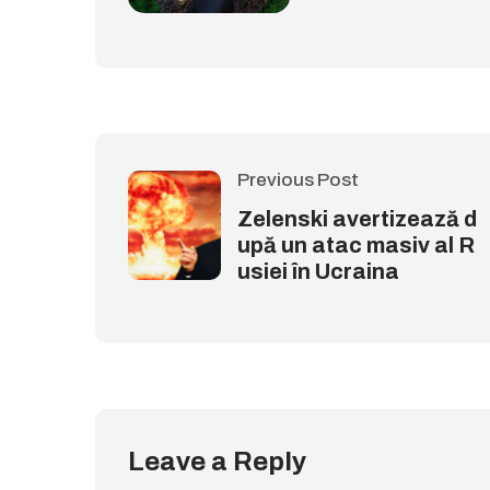
Previous Post
Zelenski avertizează d
upă un atac masiv al R
usiei în Ucraina
Leave a Reply