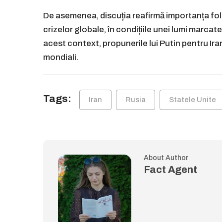
De asemenea, discuția reafirmă importanța fol
crizelor globale, în condițiile unei lumi marcat
acest context, propunerile lui Putin pentru Iran
mondiali.
Tags:
Iran
Rusia
Statele Unite
About Author
Fact Agent