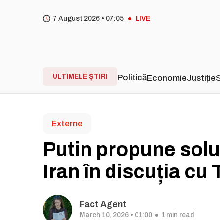
7 August 2026 •
07
05
LIVE
ULTIMELE ȘTIRI
Politică
Economie
Justiție
S
Externe
Putin propune soluț
Iran în discuția cu
Fact Agent
March 10, 2026 • 01:00
1 min read