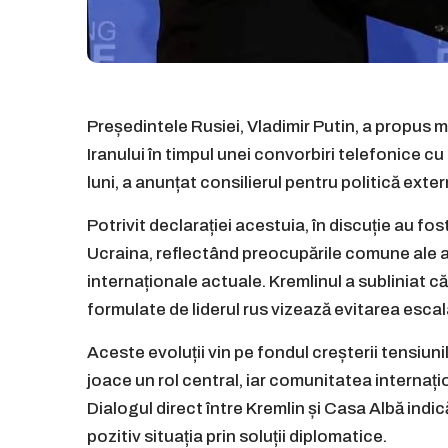
Președintele Rusiei, Vladimir Putin, a propus mă
Iranului în timpul unei convorbiri telefonice
luni, a anunțat consilierul pentru politică exter
Potrivit declarației acestuia, în discuție au fo
Ucraina, reflectând preocupările comune ale am
internaționale actuale. Kremlinul a subliniat că
formulate de liderul rus vizează evitarea escal
Aceste evoluții vin pe fondul creșterii tensiunil
joace un rol central, iar comunitatea internaț
Dialogul direct între Kremlin și Casa Albă indic
pozitiv situația prin soluții diplomatice.