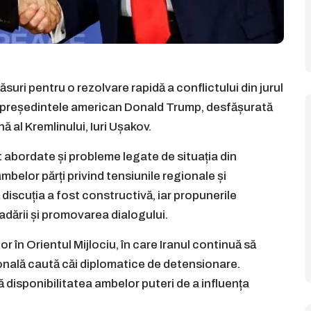
suri pentru o rezolvare rapidă a conflictului din jurul
 cu președintele american Donald Trump, desfășurată
nă al Kremlinului, Iuri Ușakov.
st abordate și probleme legate de situația din
belor părți privind tensiunile regionale și
 discuția a fost constructivă, iar propunerile
adării și promovarea dialogului.
or în Orientul Mijlociu, în care Iranul continuă să
ională caută căi diplomatice de detensionare.
ă disponibilitatea ambelor puteri de a influența