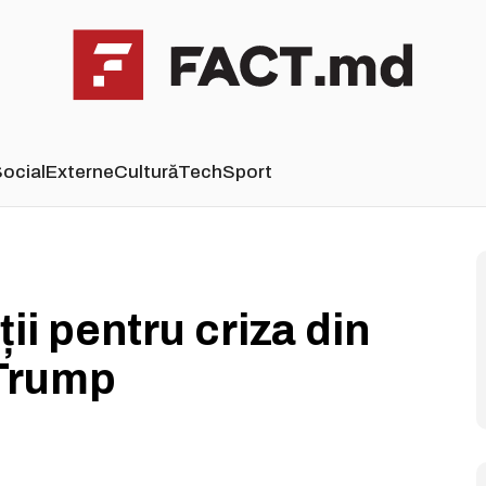
ocial
Externe
Cultură
Tech
Sport
ii pentru criza din
 Trump