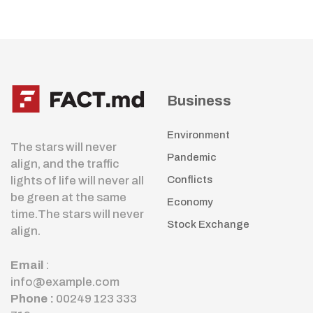
Business
Environment
The stars will never
Pandemic
align, and the traffic
lights of life will never all
Conflicts
be green at the same
Economy
time.The stars will never
Stock Exchange
align.
Email
:
info@example.com
Phone :
00249 123 333