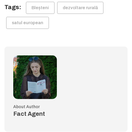
Tags:
Bleșteni
dezvoltare rurală
satul european
About Author
Fact Agent