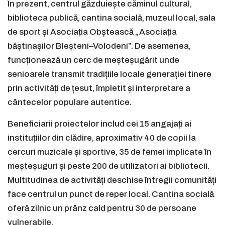
În prezent, centrul găzduiește căminul cultural,
biblioteca publică, cantina socială, muzeul local, sala
de sport și Asociația Obștească „Asociația
băștinașilor Bleșteni–Volodeni”. De asemenea,
funcționează un cerc de meșteșugărit unde
senioarele transmit tradițiile locale generației tinere
prin activități de țesut, împletit și interpretare a
cântecelor populare autentice.
Beneficiarii proiectelor includ cei 15 angajați ai
instituțiilor din clădire, aproximativ 40 de copii la
cercuri muzicale și sportive, 35 de femei implicate în
meșteșuguri și peste 200 de utilizatori ai bibliotecii.
Multitudinea de activități deschise întregii comunități
face centrul un punct de reper local. Cantina socială
oferă zilnic un prânz cald pentru 30 de persoane
vulnerabile.