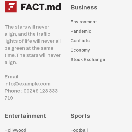
Business
Environment
The stars will never
Pandemic
align, and the traffic
lights of life will never all
Conflicts
be green at the same
Economy
time.The stars will never
Stock Exchange
align.
Email
:
info@example.com
Phone :
00249 123 333
719
Entertainment
Sports
Hollywood
Football