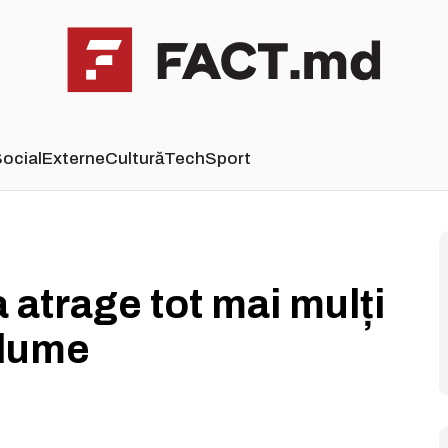
ocial
Externe
Cultură
Tech
Sport
atrage tot mai mulți
 lume