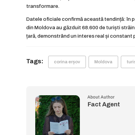
transformare.
Datele oficiale confirmă această tendință: în pr
din Moldova au găzduit 68.600 de turiști străini
țară, demonstrând un interes real și constant
Tags:
corina erșov
Moldova
tur
About Author
Fact Agent