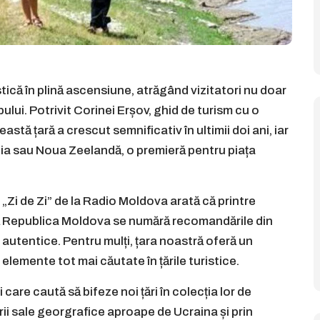
tică în plină ascensiune, atrăgând vizitatori nu doar
obului. Potrivit Corinei Erșov, ghid de turism cu o
stă țară a crescut semnificativ în ultimii doi ani, iar
tralia sau Noua Zeelandă, o premieră pentru piața
„Zi de Zi” de la Radio Moldova arată că printre
gă Republica Moldova se numără recomandările din
ii autentice. Pentru mulți, țara noastră oferă un
e, elemente tot mai căutate în țările turistice.
care caută să bifeze noi țări în colecția lor de
rii sale georgrafice aproape de Ucraina și prin