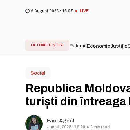
9 August 2026 •
15
07
LIVE
ULTIMELE ȘTIRI
Politică
Economie
Justiție
S
Social
Republica Moldova 
turiști din întreaga
Fact Agent
June 1, 2026 • 18:20
3 min read