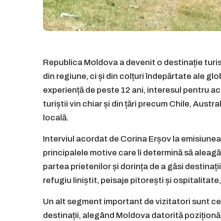
Republica Moldova a devenit o destinație turis
din regiune, ci și din colțuri îndepărtate ale gl
experiență de peste 12 ani, interesul pentru acea
turiștii vin chiar și din țări precum Chile, Aus
locală.
Interviul acordat de Corina Erșov la emisiunea 
principalele motive care îi determină să alea
partea prietenilor și dorința de a găsi destinaț
refugiu liniștit, peisaje pitorești și ospitalitat
Un alt segment important de vizitatori sunt cei 
destinații, alegând Moldova datorită poziționă