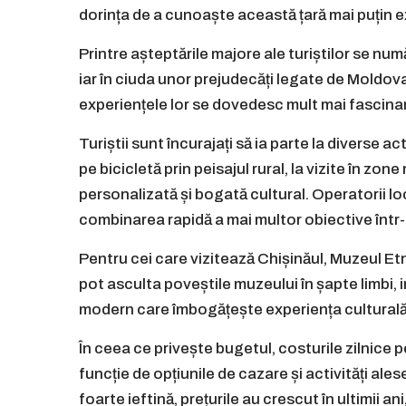
dorința de a cunoaște această țară mai puțin e
Printre așteptările majore ale turiștilor se num
iar în ciuda unor prejudecăți legate de Moldova
experiențele lor se dovedesc mult mai fascinant
Turiștii sunt încurajați să ia parte la diverse act
pe bicicletă prin peisajul rural, la vizite în zo
personalizată și bogată cultural. Operatorii lo
combinarea rapidă a mai multor obiective într-o
Pentru cei care vizitează Chișinăul, Muzeul Etno
pot asculta poveștile muzeului în șapte limbi, i
modern care îmbogățește experiența culturală
În ceea ce privește bugetul, costurile zilnice pe
funcție de opțiunile de cazare și activități al
foarte ieftină, prețurile au crescut în ultimii a