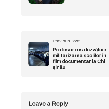
Previous Post
Profesor rus dezvăluie
militarizarea școlilor în
film documentar la Chi
șinău
Leave a Reply