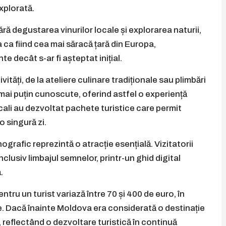
xplorată.
ără degustarea vinurilor locale și explorarea naturii,
 ca fiind cea mai săracă țară din Europa,
e decât s-ar fi așteptat inițial.
ivități, de la ateliere culinare tradiționale sau plimbări
ne mai puțin cunoscute, oferind astfel o experiență
cali au dezvoltat pachete turistice care permit
 singură zi.
grafic reprezintă o atracție esențială. Vizitatorii
nclusiv limbajul semnelor, printr-un ghid digital
.
ntru un turist variază între 70 și 400 de euro, în
ese. Dacă înainte Moldova era considerată o destinație
ni, reflectând o dezvoltare turistică în continuă