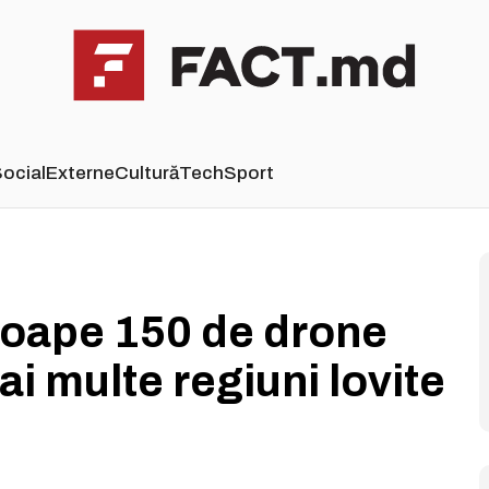
ocial
Externe
Cultură
Tech
Sport
roape 150 de drone
i multe regiuni lovite