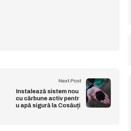
Next Post
Instalează sistem nou
cu cărbune activ pentr
u apă sigură la Cosăuți