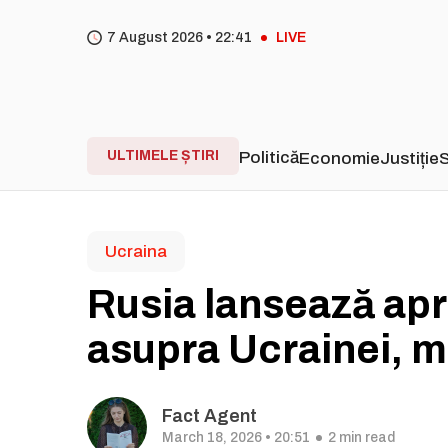
7 August 2026 •
22
41
LIVE
ULTIMELE ȘTIRI
Politică
Economie
Justiție
S
Ucraina
Rusia lansează ap
asupra Ucrainei, ma
Fact Agent
March 18, 2026 • 20:51
2 min read