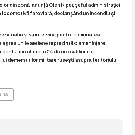
 din zonă, anunță Oleh Kiper, șeful administrației
t o locomotivă feroviară, declanșând un incendiu și
e situația și să intervină pentru diminuarea
are agresiunile aeriene reprezintă o amenințare
cidentul din ultimele 24 de ore subliniază
lui demersurilor militare rusești asupra teritoriului
aina