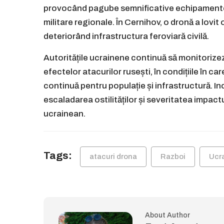
provocând pagube semnificative echipamentelor
militare regionale. În Cernihov, o dronă a lovi
deteriorând infrastructura feroviară civilă.
Autoritățile ucrainene continuă să monitorizez
efectelor atacurilor rusești, în condițiile în c
continuă pentru populație și infrastructură. In
escaladarea ostilităților și severitatea impactu
ucrainean.
Tags:
atacuri drona
Razboi
Ucr
About Author