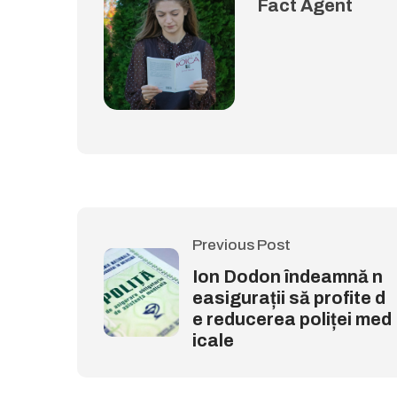
Fact Agent
Previous Post
Ion Dodon îndeamnă n
easigurații să profite d
e reducerea poliței med
icale