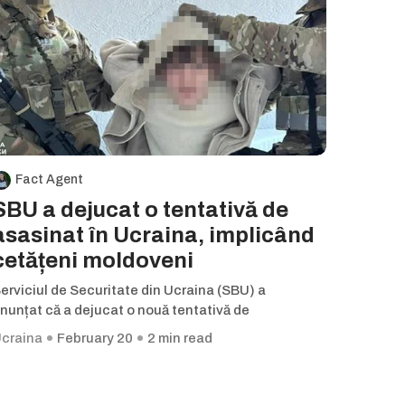
Fact Agent
SBU a dejucat o tentativă de
asasinat în Ucraina, implicând
cetățeni moldoveni
erviciul de Securitate din Ucraina (SBU) a
nunțat că a dejucat o nouă tentativă de
craina
February 20
2 min read