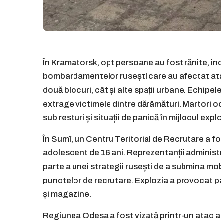
În Kramatorsk, opt persoane au fost rănite, inclu
bombardamentelor rusești care au afectat atât
două blocuri, cât și alte spații urbane. Echipel
extrage victimele dintre dărâmături. Martori o
sub resturi și situații de panică în mijlocul explo
În Sumî, un Centru Teritorial de Recrutare a f
adolescent de 16 ani. Reprezentanții administ
parte a unei strategii rusești de a submina mobi
punctelor de recrutare. Explozia a provocat pa
și magazine.
Regiunea Odesa a fost vizată printr-un atac as