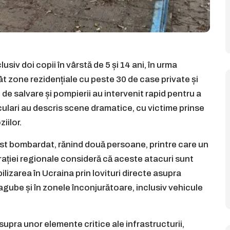
siv doi copii în vârstă de 5 și 14 ani, în urma
 zone rezidențiale cu peste 30 de case private și
e de salvare și pompierii au intervenit rapid pentru a
culari au descris scene dramatice, cu victime prinse
ziilor.
ost bombardat, rănind două persoane, printre care un
rației regionale consideră că aceste atacuri sunt
lizarea în Ucraina prin lovituri directe asupra
gube și în zonele înconjurătoare, inclusiv vehicule
upra unor elemente critice ale infrastructurii,