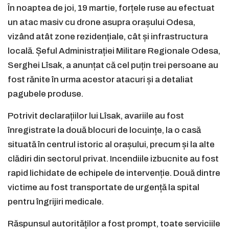
În noaptea de joi, 19 martie, forțele ruse au efectuat
un atac masiv cu drone asupra orașului Odesa,
vizând atât zone rezidențiale, cât și infrastructura
locală. Șeful Administrației Militare Regionale Odesa,
Serghei Lîsak, a anunțat că cel puțin trei persoane au
fost rănite în urma acestor atacuri și a detaliat
pagubele produse.
Potrivit declarațiilor lui Lîsak, avariile au fost
înregistrate la două blocuri de locuințe, la o casă
situată în centrul istoric al orașului, precum și la alte
clădiri din sectorul privat. Incendiile izbucnite au fost
rapid lichidate de echipele de intervenție. Două dintre
victime au fost transportate de urgență la spital
pentru îngrijiri medicale.
Răspunsul autorităților a fost prompt, toate serviciile