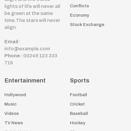
lights of life will never all
Conflicts
be green at the same
Economy
time.The stars will never
Stock Exchange
align.
Email
:
info@example.com
Phone :
00249 123 333
719
Entertainment
Sports
Hollywood
Football
Music
Cricket
Videos
Baseball
TV News
Hockey