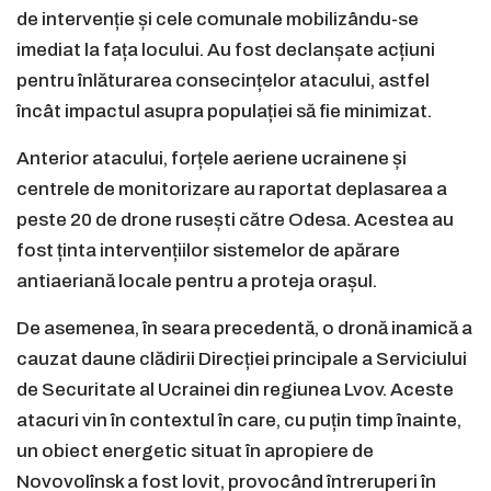
de intervenție și cele comunale mobilizându-se
imediat la fața locului. Au fost declanșate acțiuni
pentru înlăturarea consecințelor atacului, astfel
încât impactul asupra populației să fie minimizat.
Anterior atacului, forțele aeriene ucrainene și
centrele de monitorizare au raportat deplasarea a
peste 20 de drone rusești către Odesa. Acestea au
fost ținta intervențiilor sistemelor de apărare
antiaeriană locale pentru a proteja orașul.
De asemenea, în seara precedentă, o dronă inamică a
cauzat daune clădirii Direcției principale a Serviciului
de Securitate al Ucrainei din regiunea Lvov. Aceste
atacuri vin în contextul în care, cu puțin timp înainte,
un obiect energetic situat în apropiere de
Novovolînsk a fost lovit, provocând întreruperi în