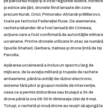
pe parcursul nopții și a vizat regiunile sudice, nordice
și estice ale țării, dronele fiind lansate din zone
precum Kursk, Oriol, Primorsko-Ahtarsk și Millerovo,
toate pe teritoriul Federației Ruse. De asemenea,
racheta Iskander-M a fost lansată din Crimeea,
acțiune care a fost confirmată de autoritățile militare
ucrainene. Printre dronele utilizate în atac se numără
tipurile Shahed, Gerbera, Italmas și drone țintă de tip
Parodia.
Apărarea ucraineană a inclus un spectru larg de
mijloace, de la aviația militară și trupele de rachete
antiaeriene, până la unități de război electronic,
sisteme fără pilot și grupuri mobile de intervenție,
ceea ce a permis doborârea sau bruiajul a 34 de
drone până la ora 08:00 în dimineața zilei de 9 mai.
Totuși, o rachetă și nouă drone au reușit să ajungă la