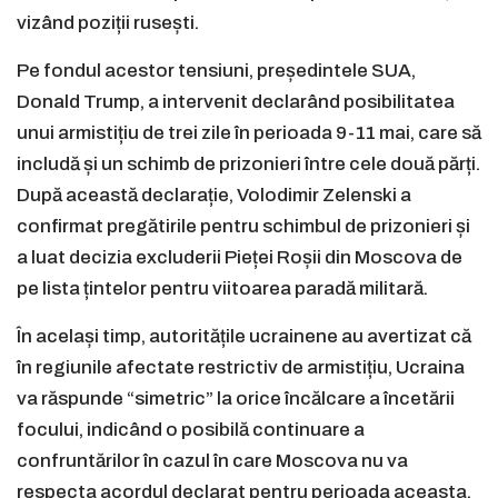
vizând poziții rusești.
Pe fondul acestor tensiuni, președintele SUA,
Donald Trump, a intervenit declarând posibilitatea
unui armistițiu de trei zile în perioada 9-11 mai, care să
includă și un schimb de prizonieri între cele două părți.
După această declarație, Volodimir Zelenski a
confirmat pregătirile pentru schimbul de prizonieri și
a luat decizia excluderii Pieței Roșii din Moscova de
pe lista țintelor pentru viitoarea paradă militară.
În același timp, autoritățile ucrainene au avertizat că
în regiunile afectate restrictiv de armistițiu, Ucraina
va răspunde “simetric” la orice încălcare a încetării
focului, indicând o posibilă continuare a
confruntărilor în cazul în care Moscova nu va
respecta acordul declarat pentru perioada aceasta.