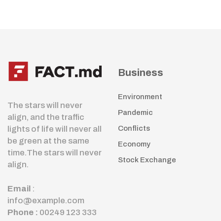
Business
Environment
The stars will never
Pandemic
align, and the traffic
lights of life will never all
Conflicts
be green at the same
Economy
time.The stars will never
Stock Exchange
align.
Email
:
info@example.com
Phone :
00249 123 333