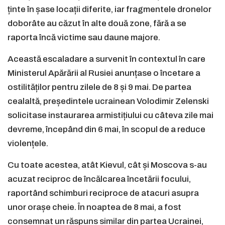
ținte în șase locații diferite, iar fragmentele dronelor
doborâte au căzut în alte două zone, fără a se
raporta încă victime sau daune majore.
Această escaladare a survenit în contextul în care
Ministerul Apărării al Rusiei anunțase o încetare a
ostilităților pentru zilele de 8 și 9 mai. De partea
cealaltă, președintele ucrainean Volodimir Zelenski
solicitase instaurarea armistițiului cu câteva zile mai
devreme, începând din 6 mai, în scopul de a reduce
violențele.
Cu toate acestea, atât Kievul, cât și Moscova s-au
acuzat reciproc de încălcarea încetării focului,
raportând schimburi reciproce de atacuri asupra
unor orașe cheie. În noaptea de 8 mai, a fost
consemnat un răspuns similar din partea Ucrainei,