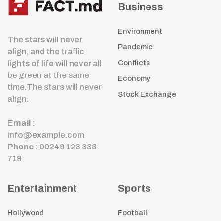
Business
Environment
The stars will never
Pandemic
align, and the traffic
lights of life will never all
Conflicts
be green at the same
Economy
time.The stars will never
Stock Exchange
align.
Email
:
info@example.com
Phone :
00249 123 333
719
Entertainment
Sports
Hollywood
Football