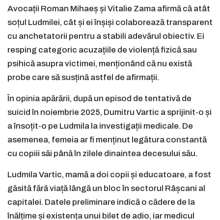
Avocații Roman Mihaeș și Vitalie Zama afirmă că atât
soțul Ludmilei, cât și ei înșiși colaborează transparent
cu anchetatorii pentru a stabili adevărul obiectiv. Ei
resping categoric acuzațiile de violență fizică sau
psihică asupra victimei, menționând că nu există
probe care să susțină astfel de afirmații.
În opinia apărării, după un episod de tentativă de
suicid în noiembrie 2025, Dumitru Vartic a sprijinit-o și
a însoțit-o pe Ludmila la investigații medicale. De
asemenea, femeia ar fi menținut legătura constantă
cu copiii săi până în zilele dinaintea decesului său.
Ludmila Vartic, mamă a doi copii și educatoare, a fost
găsită fără viață lângă un bloc în sectorul Râșcani al
capitalei. Datele preliminare indică o cădere de la
înălțime și existența unui bilet de adio, iar medicul