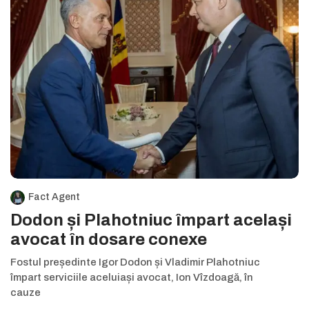
Fact Agent
Dodon și Plahotniuc împart același
avocat în dosare conexe
Fostul președinte Igor Dodon și Vladimir Plahotniuc
împart serviciile aceluiași avocat, Ion Vîzdoagă, în
cauze