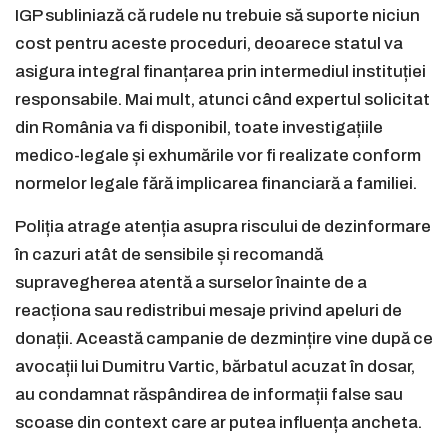
IGP subliniază că rudele nu trebuie să suporte niciun
cost pentru aceste proceduri, deoarece statul va
asigura integral finanțarea prin intermediul instituției
responsabile. Mai mult, atunci când expertul solicitat
din România va fi disponibil, toate investigațiile
medico-legale și exhumările vor fi realizate conform
normelor legale fără implicarea financiară a familiei.
Poliția atrage atenția asupra riscului de dezinformare
în cazuri atât de sensibile și recomandă
supravegherea atentă a surselor înainte de a
reacționa sau redistribui mesaje privind apeluri de
donații. Această campanie de dezmințire vine după ce
avocații lui Dumitru Vartic, bărbatul acuzat în dosar,
au condamnat răspândirea de informații false sau
scoase din context care ar putea influența ancheta.