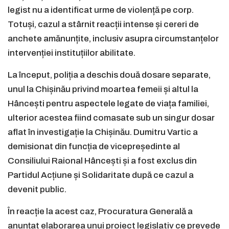
legist nu a identificat urme de violență pe corp.
Totuși, cazul a stârnit reacții intense și cereri de
anchete amănunțite, inclusiv asupra circumstanțelor
intervenției instituțiilor abilitate.
La început, poliția a deschis două dosare separate,
unul la Chișinău privind moartea femeii și altul la
Hâncești pentru aspectele legate de viața familiei,
ulterior acestea fiind comasate sub un singur dosar
aflat în investigație la Chișinău. Dumitru Vartic a
demisionat din funcția de vicepreședinte al
Consiliului Raional Hâncești și a fost exclus din
Partidul Acțiune și Solidaritate după ce cazul a
devenit public.
În reacție la acest caz, Procuratura Generală a
anunțat elaborarea unui proiect legislativ ce prevede