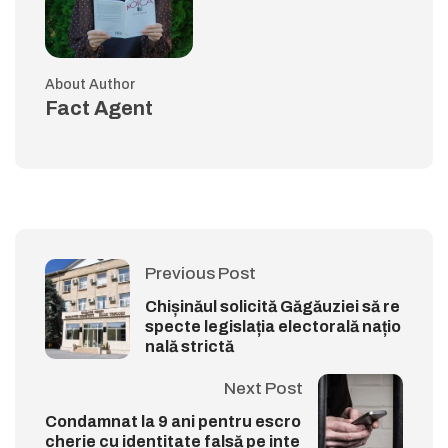
About Author
Fact Agent
Previous Post
Chișinăul solicită Găgăuziei să re
specte legislația electorală națio
nală strictă
Next Post
Condamnat la 9 ani pentru escro
cherie cu identitate falsă pe inte