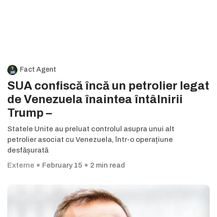
Fact Agent
SUA confiscă încă un petrolier legat
de Venezuela înaintea întâlnirii
Trump –
Statele Unite au preluat controlul asupra unui alt
petrolier asociat cu Venezuela, într-o operațiune
desfășurată
Externe
February 15
2 min read