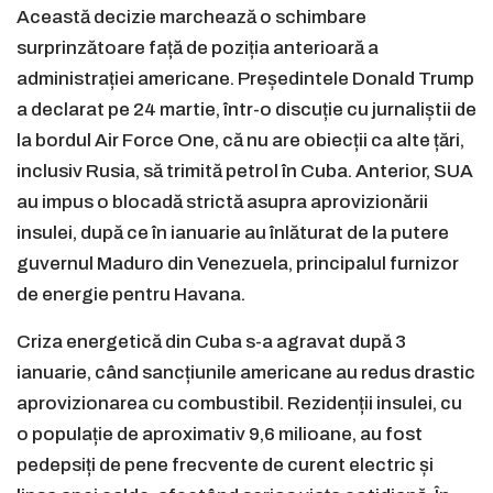
Această decizie marchează o schimbare
surprinzătoare față de poziția anterioară a
administrației americane. Președintele Donald Trump
a declarat pe 24 martie, într-o discuție cu jurnaliștii de
la bordul Air Force One, că nu are obiecții ca alte țări,
inclusiv Rusia, să trimită petrol în Cuba. Anterior, SUA
au impus o blocadă strictă asupra aprovizionării
insulei, după ce în ianuarie au înlăturat de la putere
guvernul Maduro din Venezuela, principalul furnizor
de energie pentru Havana.
Criza energetică din Cuba s-a agravat după 3
ianuarie, când sancțiunile americane au redus drastic
aprovizionarea cu combustibil. Rezidenții insulei, cu
o populație de aproximativ 9,6 milioane, au fost
pedepsiți de pene frecvente de curent electric și