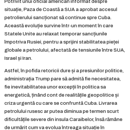
Potrivit unui oficial american informat despre
situație, Paza de Coastă a SUA a aprobat accesul
petrolierului sancționat să continue spre Cuba.
Această evoluție survine într-un moment în care
Statele Unite au relaxat temporar sancțiunile
împotriva Rusiei, pentru a sprijini stabilitatea pieței
globale a petrolului, afectată de tensiunile între SUA,
Israel și Iran.
Astfel, în pofida retoricii dure și a presiunilor politice,
administrația Trump pare să admită fie necesitatea,
fie inevitabilitatea unor excepții în politica sa
energetică, ținând cont de realitățile geopolitice și
criza urgentă cu care se confruntă Cuba. Livrarea
petrolului rusesc ar putea diminua pe termen scurt
dificultățile severe din insula Caraibelor, însă rămâne
de urmărit cum va evolua întreaga situație în