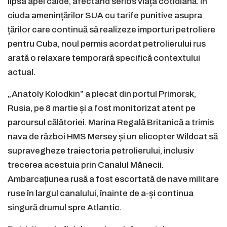
lipsa apei calde, afectând serios viața cotidiană. În
ciuda amenințărilor SUA cu tarife punitive asupra
țărilor care continuă să realizeze importuri petroliere
pentru Cuba, noul permis acordat petrolierului rus
arată o relaxare temporară specifică contextului
actual.
„Anatoly Kolodkin” a plecat din portul Primorsk,
Rusia, pe 8 martie și a fost monitorizat atent pe
parcursul călătoriei. Marina Regală Britanică a trimis
nava de război HMS Mersey și un elicopter Wildcat să
supravegheze traiectoria petrolierului, inclusiv
trecerea acestuia prin Canalul Mânecii.
Ambarcațiunea rusă a fost escortată de nave militare
ruse în largul canalului, înainte de a-și continua
singură drumul spre Atlantic.