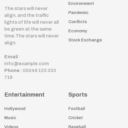
Environment
The stars will never
Pandemic
align, and the traffic
lights of life will never all
Conflicts
be green at the same
Economy
time.The stars will never
Stock Exchange
align.
Email
:
info@example.com
Phone :
00249 123 333
719
Entertainment
Sports
Hollywood
Football
Music
Cricket
Videos
Baseball