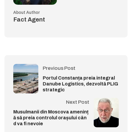
About Author
Fact Agent
Previous Post
Portul Constanța preia integral
Danube Logistics, dezvoltă PLIG
strategic
Next Post
Musulmanii din Moscova ameninț
ă să preia controlul orașului cân
d va fi nevoie