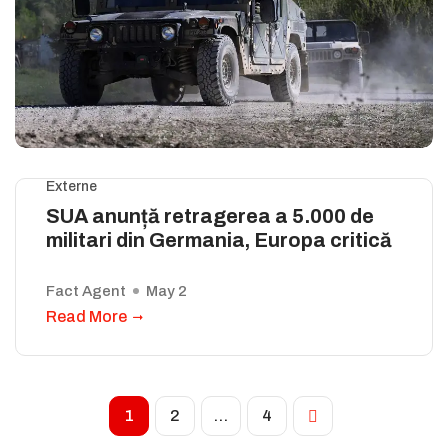
Externe
SUA anunță retragerea a 5.000 de
militari din Germania, Europa critică
Fact Agent
May 2
Read More
1
2
…
4