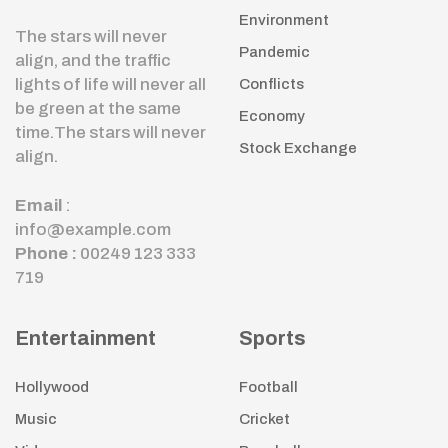
Environment
The stars will never
Pandemic
align, and the traffic
lights of life will never all
Conflicts
be green at the same
Economy
time.The stars will never
Stock Exchange
align.
Email
:
info@example.com
Phone :
00249 123 333
719
Entertainment
Sports
Hollywood
Football
Music
Cricket