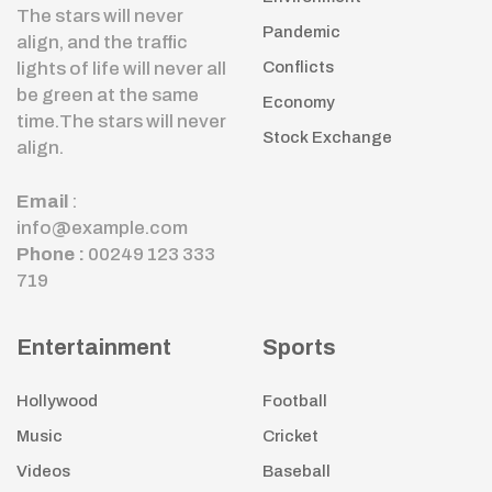
The stars will never
Pandemic
align, and the traffic
lights of life will never all
Conflicts
be green at the same
Economy
time.The stars will never
Stock Exchange
align.
Email
:
info@example.com
Phone :
00249 123 333
719
Entertainment
Sports
Hollywood
Football
Music
Cricket
Videos
Baseball