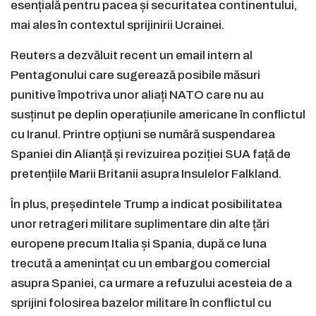
esențială pentru pacea și securitatea continentului,
mai ales în contextul sprijinirii Ucrainei.
Reuters a dezvăluit recent un email intern al
Pentagonului care sugerează posibile măsuri
punitive împotriva unor aliați NATO care nu au
susținut pe deplin operațiunile americane în conflictul
cu Iranul. Printre opțiuni se numără suspendarea
Spaniei din Alianță și revizuirea poziției SUA față de
pretențiile Marii Britanii asupra Insulelor Falkland.
În plus, președintele Trump a indicat posibilitatea
unor retrageri militare suplimentare din alte țări
europene precum Italia și Spania, după ce luna
trecută a amenințat cu un embargou comercial
asupra Spaniei, ca urmare a refuzului acesteia de a
sprijini folosirea bazelor militare în conflictul cu