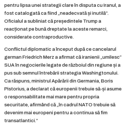
pentru lipsa unei strategii clare în disputa cu Iranul, a
fost catalogată ca fiind „neadecvată și inutilă”.
Oficialul a subliniat că președintele Trump a
reacționat pe bună dreptate la aceste remarci,
considerate contraproductive.
Conflictul diplomatic a început după ce cancelarul
german Friedrich Merz a afirmat că iranienii „umilesc”
SUA în negocierile legate de războiul din regiune și a
pus sub semnul întrebării strategia Washingtonului.
Ca răspuns, ministrul Apărării din Germania, Boris
Pistorius, a declarat că europenii trebuie să-și asume
o responsabilitate mai mare pentru propria
securitate, afirmând că „în cadrul NATO trebuie să
devenim mai europeni pentru a continua să fim
transatlantici.”