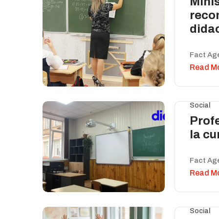
Minis
reco
dida
Fact Ag
Read M
Social
Profe
la cu
Fact Ag
Read M
Social