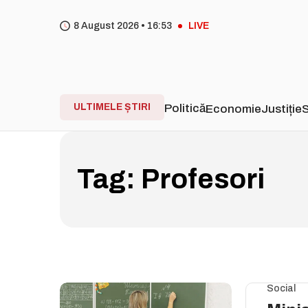
8 August 2026 •
16
:
53
LIVE
ULTIMELE ȘTIRI
Politică
Economie
Justiție
S
Tag:
Profesori
Social