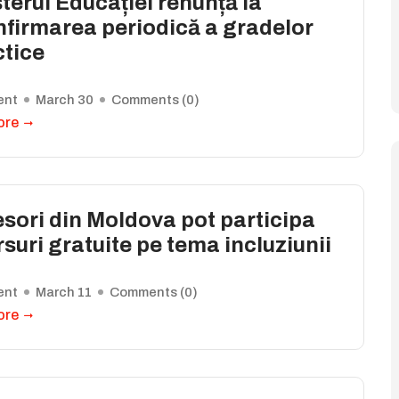
terul Educației renunță la
nfirmarea periodică a gradelor
ctice
ent
March 30
Comments (
0
)
ore
sori din Moldova pot participa
rsuri gratuite pe tema incluziunii
ent
March 11
Comments (
0
)
ore