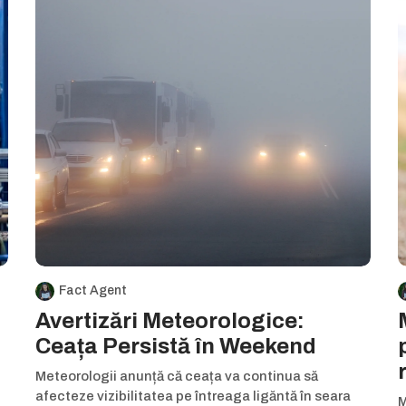
Fact Agent
Avertizări Meteorologice:
Ceața Persistă în Weekend
Meteorologii anunță că ceața va continua să
afecteze vizibilitatea pe întreaga ligăntă în seara
M