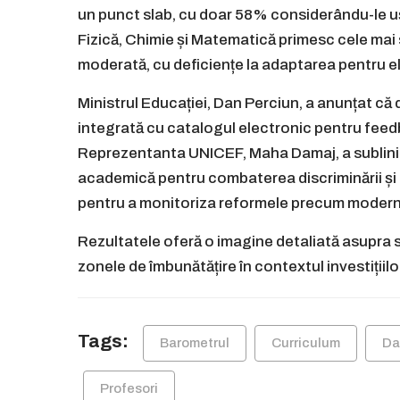
un punct slab, cu doar 58% considerându-le ușo
Fizică, Chimie și Matematică primesc cele mai 
moderată, cu deficiențe la adaptarea pentru elev
Ministrul Educației, Dan Perciun, a anunțat că 
integrată cu catalogul electronic pentru feedb
Reprezentanta UNICEF, Maha Damaj, a sublinia
academică pentru combaterea discriminării și in
pentru a monitoriza reformele precum moderniz
Rezultatele oferă o imagine detaliată asupra s
zonele de îmbunătățire în contextul investițiilo
Tags:
Barometrul
Curriculum
Da
Profesori