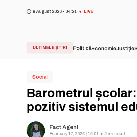
8 August 2026 •
04
21
LIVE
ULTIMELE ȘTIRI
Politică
Economie
Justiție
S
Social
Barometrul școlar
pozitiv sistemul e
Fact Agent
February 17, 2026 | 16:01
2 min read