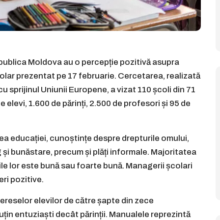
Republica Moldova au o percepție pozitivă asupra
lar prezentat pe 17 februarie. Cercetarea, realizată
 cu sprijinul Uniunii Europene, a vizat 110 școli din 71
 elevi, 1.600 de părinți, 2.500 de profesori și 95 de
ea educației, cunoștințe despre drepturile omului,
ng și bunăstare, precum și plăți informale. Majoritatea
le lor este bună sau foarte bună. Managerii școlari
ri pozitive.
reselor elevilor de către șapte din zece
puțin entuziaști decât părinții. Manualele reprezintă