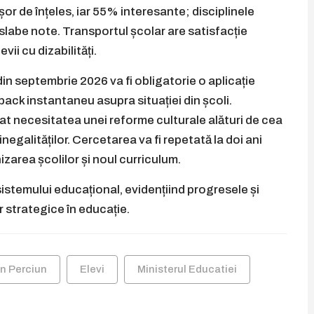
r de înțeles, iar 55% interesante; disciplinele
slabe note. Transportul școlar are satisfacție
ii cu dizabilități.
din septembrie 2026 va fi obligatorie o aplicație
ack instantaneu asupra situației din școli.
t necesitatea unei reforme culturale alături de cea
egalităților. Cercetarea va fi repetată la doi ani
area școlilor și noul curriculum.
istemului educațional, evidențiind progresele și
r strategice în educație.
n Perciun
Elevi
Ministerul Educatiei