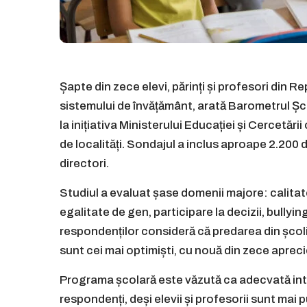
Șapte din zece elevi, părinți și profesori din 
sistemului de învățământ, arată Barometrul Șco
la inițiativa Ministerului Educației și Cercetării
de localități. Sondajul a inclus aproape 2.200 de
directori.
Studiul a evaluat șase domenii majore: calitat
egalitate de gen, participare la decizii, bullyi
respondenților consideră că predarea din școli
sunt cei mai optimiști, cu nouă din zece aprecie
Programa școlară este văzută ca adecvată inte
respondenți, deși elevii și profesorii sunt mai 