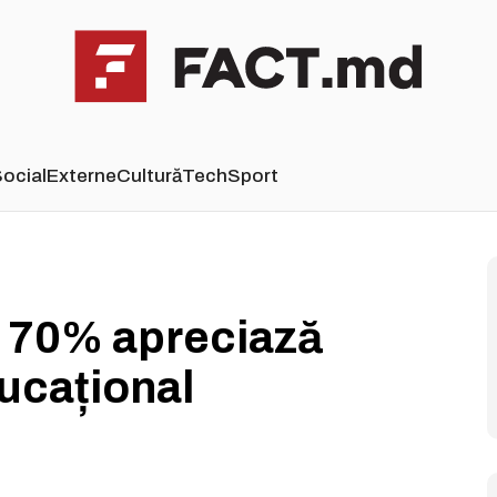
ocial
Externe
Cultură
Tech
Sport
: 70% apreciază
ducațional