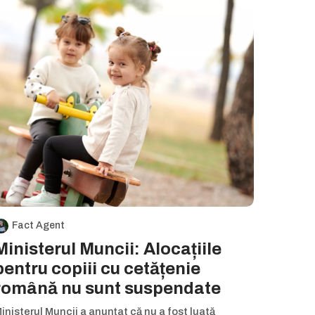
Fact Agent
Ministerul Muncii: Alocațiile
pentru copiii cu cetățenie
română nu sunt suspendate
inisterul Muncii a anunțat că nu a fost luată