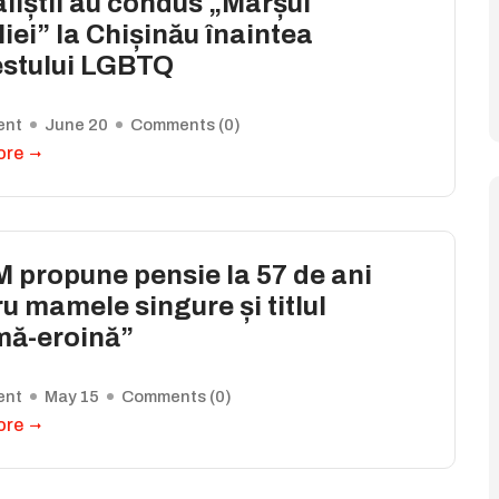
liștii au condus „Marșul
iei” la Chișinău înaintea
estului LGBTQ
ent
June 20
Comments (
0
)
ore
 propune pensie la 57 de ani
u mamele singure și titlul
ă-eroină”
ent
May 15
Comments (
0
)
ore