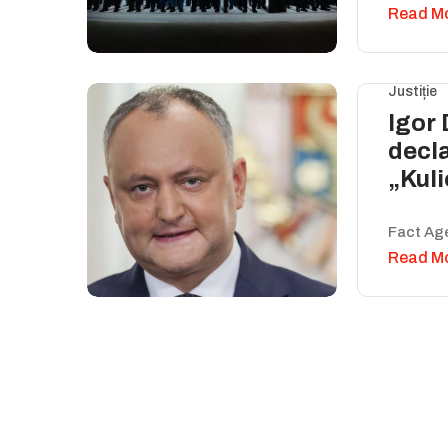
Read M
Justiție
Igor
decla
„Kul
Fact Ag
Read M