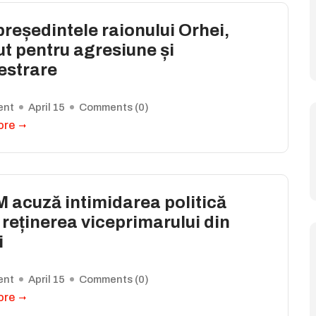
reședintele raionului Orhei,
ut pentru agresiune și
estrare
ent
April 15
Comments (
0
)
ore
 acuză intimidarea politică
reținerea viceprimarului din
i
ent
April 15
Comments (
0
)
ore