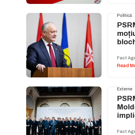
Politică
PSRM
moțiu
bloc
Fact Ag
Read M
Externe
PSRM
Moldo
impli
Fact Ag