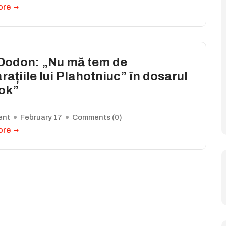
ore
 Dodon: „Nu mă tem de
rațiile lui Plahotniuc” în dosarul
iok”
ent
February 17
Comments (
0
)
ore