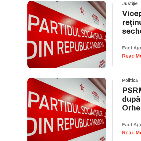
Justiție
Vicep
rețin
sech
Fact Ag
Read M
Politică
PSRM
după 
Orhe
Fact Ag
Read M