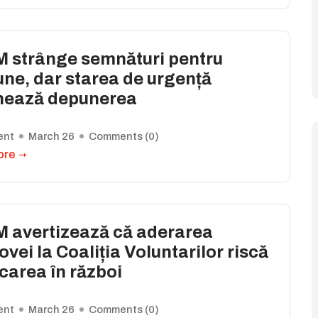
 strânge semnături pentru
ne, dar starea de urgență
hează depunerea
ent
March 26
Comments (
0
)
ore
 avertizează că aderarea
vei la Coaliția Voluntarilor riscă
carea în război
ent
March 26
Comments (
0
)