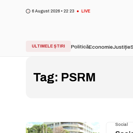
6 August 2026 •
22
:
23
LIVE
ULTIMELE ȘTIRI
Politică
Economie
Justiție
S
Tag:
PSRM
Social