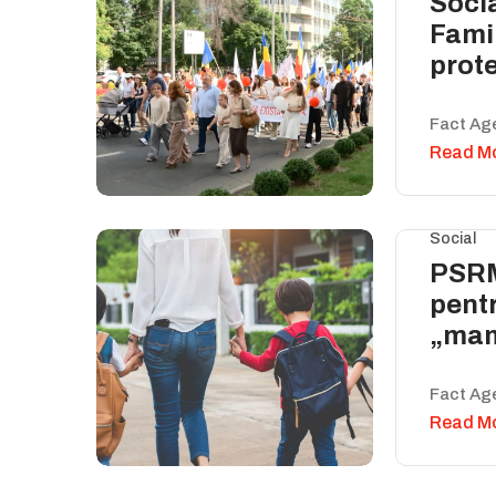
Socia
Famil
prot
Fact Ag
Read M
Social
PSRM
pentr
„mam
Fact Ag
Read M