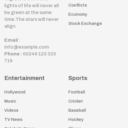
lights of life will never all
Conflicts
be green at the same
Economy
time.The stars will never
Stock Exchange
align.
Email
:
info@example.com
Phone :
00249 123 333
719
Entertainment
Sports
Hollywood
Football
Music
Cricket
Videos
Baseball
TV News
Hockey