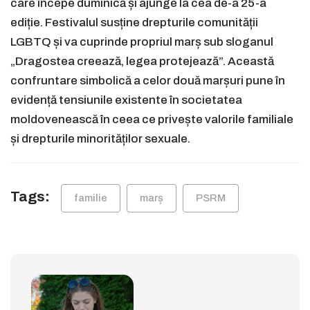
care începe duminică și ajunge la cea de-a 25-a
ediție. Festivalul susține drepturile comunității
LGBTQ și va cuprinde propriul marș sub sloganul
„Dragostea creează, legea protejează”. Această
confruntare simbolică a celor două marșuri pune în
evidență tensiunile existente în societatea
moldovenească în ceea ce privește valorile familiale
și drepturile minorităților sexuale.
Tags:
familie
marș
PSRM