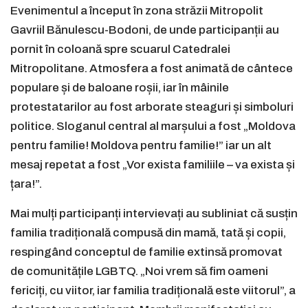
Evenimentul a început în zona străzii Mitropolit
Gavriil Bănulescu-Bodoni, de unde participanții au
pornit în coloană spre scuarul Catedralei
Mitropolitane. Atmosfera a fost animată de cântece
populare și de baloane roșii, iar în mâinile
protestatarilor au fost arborate steaguri și simboluri
politice. Sloganul central al marșului a fost „Moldova
pentru familie! Moldova pentru familie!” iar un alt
mesaj repetat a fost „Vor exista familiile – va exista și
țara!”.
Mai mulți participanți intervievați au subliniat că susțin
familia tradițională compusă din mamă, tată și copii,
respingând conceptul de familie extinsă promovat
de comunitățile LGBTQ. „Noi vrem să fim oameni
fericiți, cu viitor, iar familia tradițională este viitorul”, a