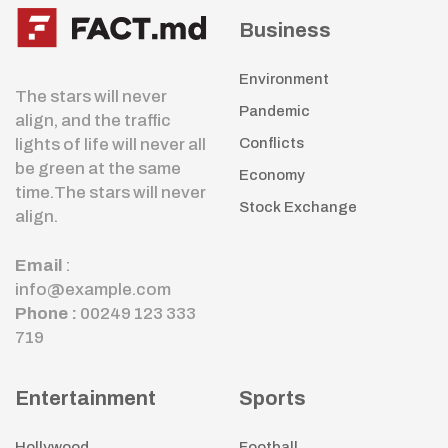
Business
Environment
The stars will never
Pandemic
align, and the traffic
lights of life will never all
Conflicts
be green at the same
Economy
time.The stars will never
Stock Exchange
align.
Email
:
info@example.com
Phone :
00249 123 333
719
Entertainment
Sports
Hollywood
Football