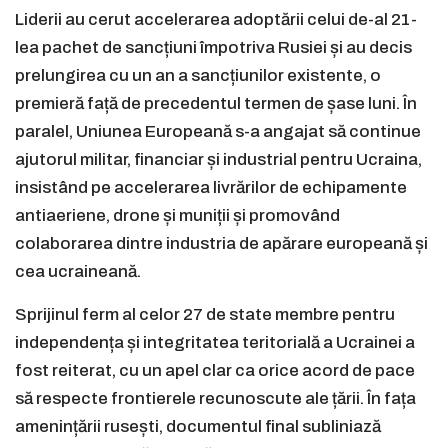
Liderii au cerut accelerarea adoptării celui de-al 21-
lea pachet de sancțiuni împotriva Rusiei și au decis
prelungirea cu un an a sancțiunilor existente, o
premieră față de precedentul termen de șase luni. În
paralel, Uniunea Europeană s-a angajat să continue
ajutorul militar, financiar și industrial pentru Ucraina,
insistând pe accelerarea livrărilor de echipamente
antiaeriene, drone și muniții și promovând
colaborarea dintre industria de apărare europeană și
cea ucraineană.
Sprijinul ferm al celor 27 de state membre pentru
independența și integritatea teritorială a Ucrainei a
fost reiterat, cu un apel clar ca orice acord de pace
să respecte frontierele recunoscute ale țării. În fața
amenințării rusești, documentul final subliniază