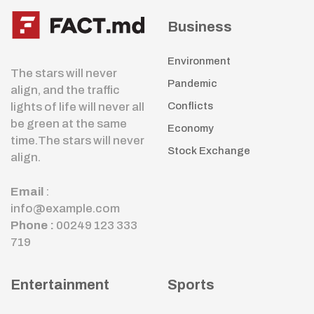
Business
Environment
The stars will never
Pandemic
align, and the traffic
lights of life will never all
Conflicts
be green at the same
Economy
time.The stars will never
Stock Exchange
align.
Email
:
info@example.com
Phone :
00249 123 333
719
Entertainment
Sports