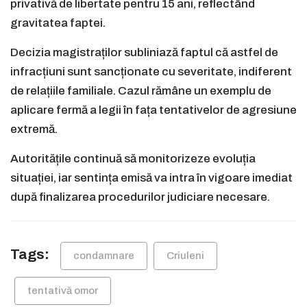
privativă de libertate pentru 15 ani, reflectând
gravitatea faptei.
Decizia magistraților subliniază faptul că astfel de
infracțiuni sunt sancționate cu severitate, indiferent
de relațiile familiale. Cazul rămâne un exemplu de
aplicare fermă a legii în fața tentativelor de agresiune
extremă.
Autoritățile continuă să monitorizeze evoluția
situației, iar sentința emisă va intra în vigoare imediat
după finalizarea procedurilor judiciare necesare.
Tags:
condamnare
Criuleni
tentativă omor