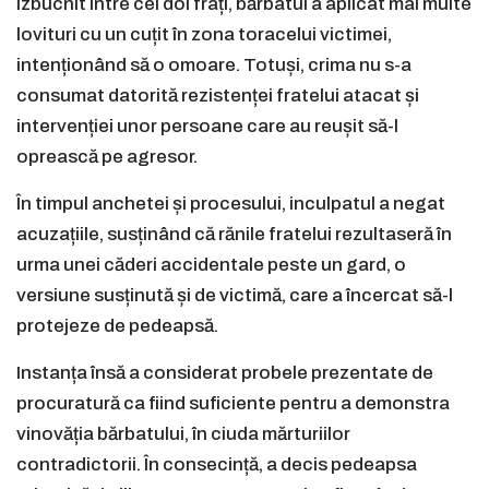
izbucnit între cei doi frați, bărbatul a aplicat mai multe
lovituri cu un cuțit în zona toracelui victimei,
intenționând să o omoare. Totuși, crima nu s-a
consumat datorită rezistenței fratelui atacat și
intervenției unor persoane care au reușit să-l
oprească pe agresor.
În timpul anchetei și procesului, inculpatul a negat
acuzațiile, susținând că rănile fratelui rezultaseră în
urma unei căderi accidentale peste un gard, o
versiune susținută și de victimă, care a încercat să-l
protejeze de pedeapsă.
Instanța însă a considerat probele prezentate de
procuratură ca fiind suficiente pentru a demonstra
vinovăția bărbatului, în ciuda mărturiilor
contradictorii. În consecință, a decis pedeapsa