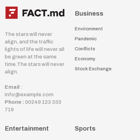
Business
Environment
The stars will never
Pandemic
align, and the traffic
lights of life will never all
Conflicts
be green at the same
Economy
time.The stars will never
Stock Exchange
align.
Email
:
info@example.com
Phone :
00249 123 333
719
Entertainment
Sports