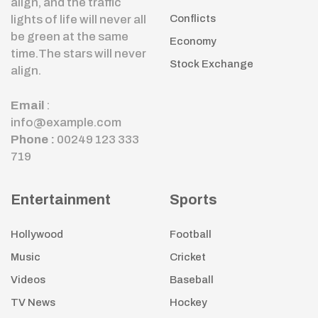
align, and the traffic
lights of life will never all
Conflicts
be green at the same
Economy
time.The stars will never
Stock Exchange
align.
Email
:
info@example.com
Phone :
00249 123 333
719
Entertainment
Sports
Hollywood
Football
Music
Cricket
Videos
Baseball
TV News
Hockey