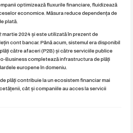
ompanii optimizează fluxurile financiare, fluidizează
 proceselor economice. Măsura reduce dependența de
de plată.
 martie 2024 și este utilizată în prezent de
ețin cont bancar. Până acum, sistemul era disponibil
lăți către afaceri (P2B) și către serviciile publice
o-Business completează infrastructura de plăți
dardele europene în domeniu.
de plăți contribuie la un ecosistem financiar mai
 cetățenii, cât și companiile au acces la servicii