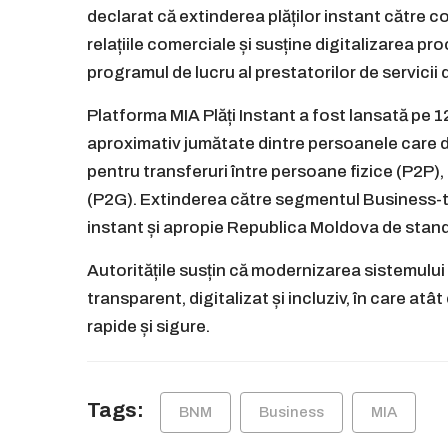
declarat că extinderea plăților instant către c
relațiile comerciale și susține digitalizarea
programul de lucru al prestatorilor de servicii 
Platforma MIA Plăți Instant a fost lansată pe 12
aproximativ jumătate dintre persoanele care d
pentru transferuri între persoane fizice (P2P), p
(P2G). Extinderea către segmentul Business-t
instant și apropie Republica Moldova de stan
Autoritățile susțin că modernizarea sistemului 
transparent, digitalizat și incluziv, în care atât
rapide și sigure.
Tags:
BNM
Business
MIA