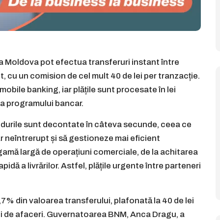
a Moldova pot efectua transferuri instant între
t, cu un comision de cel mult 40 de lei per tranzacție.
 mobile banking, iar plățile sunt procesate în lei
ara programului bancar.
durile sunt decontate în câteva secunde, ceea ce
r neîntrerupt și să gestioneze mai eficient
o gamă largă de operațiuni comerciale, de la achitarea
idă a livrărilor. Astfel, plățile urgente între parteneri
% din valoarea transferului, plafonată la 40 de lei
lui de afaceri. Guvernatoarea BNM, Anca Dragu, a