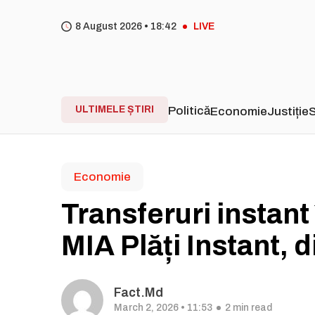
8 August 2026 •
18
42
LIVE
ULTIMELE ȘTIRI
Politică
Economie
Justiție
S
Economie
Transferuri instant
MIA Plăți Instant, d
Fact.md
March 2, 2026 • 11:53
2 min read