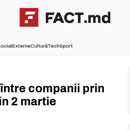
ocial
Externe
Cultură
Tech
Sport
 între companii prin
in 2 martie