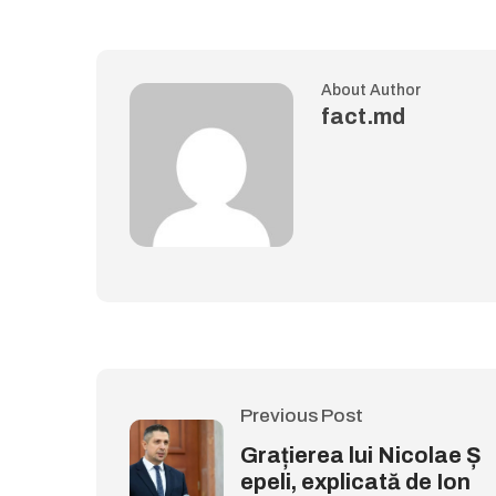
About Author
fact.md
Previous Post
Grațierea lui Nicolae Ș
epeli, explicată de Ion