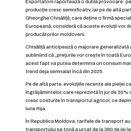
Exportatorii raportează o dublă provocare: pe d
producție cresc semnificativ, iar pe de altă pa
Gheorghe Chisăliță, care deține o firmă specia
Europeană, consideră că aceste evoluții vor de
producătorilor moldoveni.
Chisăliță anticipează o majorare generalizată a 
subliniind că „prețurile vor crește în toată Euro
acest fapt va putea determina un consum mai re
trend deja semnalat încă din 2025.
Pe de altă parte, evoluțiile recente ale pieței 
îngrășămintelor, care reprezintă în jur de 30% di
cresc costurile în transportul agricol, ce dep
Iurie Rija.
În Republica Moldova, tarifele de transport a
transportului pe tonă a urcat de la 380 de lei l