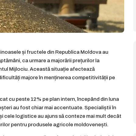
ginoasele și fructele din Republica Moldova au
ăptămâni, ca urmare a majorării prețurilor la
entul Mijlociu. Această situație afectează
ficultăți majore în menținerea competitivității pe
urcat cu peste 12% pe plan intern, începând din luna
șteri au fost chiar mai accentuate. Specialiștii în
 și cele logistice au ajuns să conteze mai mult decât
ețurilor pentru produsele agricole moldovenești.