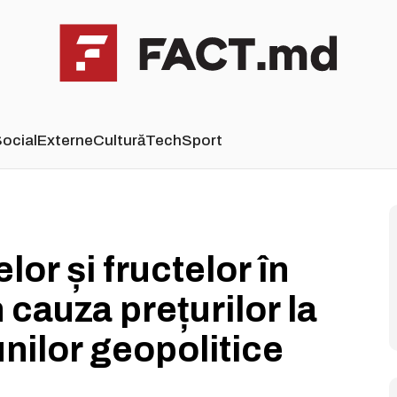
ocial
Externe
Cultură
Tech
Sport
lor și fructelor în
cauza prețurilor la
unilor geopolitice