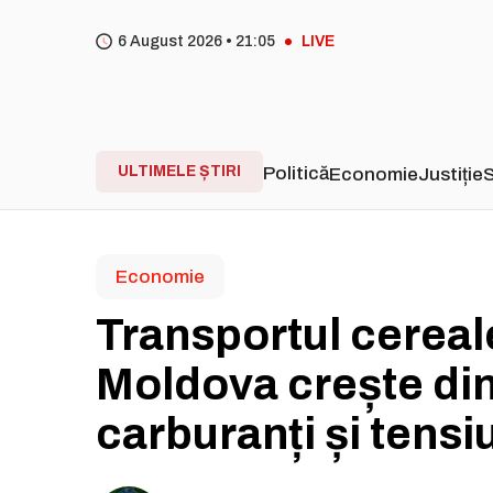
6 August 2026 •
21
05
LIVE
ULTIMELE ȘTIRI
Politică
Economie
Justiție
S
Economie
Transportul cereale
Moldova crește din 
carburanți și tensi