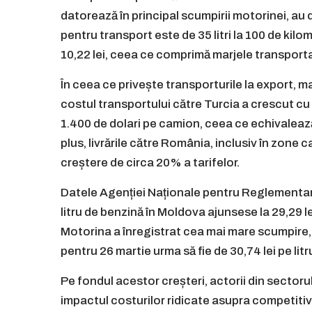
datorează în principal scumpirii motorinei, au
pentru transport este de 35 litri la 100 de kilome
10,22 lei, ceea ce comprimă marjele transportato
În ceea ce privește transporturile la export, m
costul transportului către Turcia a crescut cu
1.400 de dolari pe camion, ceea ce echivalează
plus, livrările către România, inclusiv în zone c
creștere de circa 20% a tarifelor.
Datele Agenției Naționale pentru Reglementare î
litru de benzină în Moldova ajunsese la 29,29 lei
Motorina a înregistrat cea mai mare scumpire, de
pentru 26 martie urma să fie de 30,74 lei pe litr
Pe fondul acestor creșteri, actorii din sectorul
impactul costurilor ridicate asupra competitivită