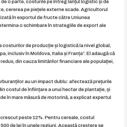
e o parte, costurile pe întreg lanțul logistic și de
rte, cererea pe piețele externe scade. Agricultorul
lizată în exportul de fructe către Uniunea
termina o schimbare în strategiile de export ale
costurilor de producție și logistică la nivel global,
pa, inclusiv în Moldova, Italia și Franța”. El adaugă că
dus, din cauza limitărilor financiare ale populației,
carburanților au un impact dublu: afectează prețurile
n costul de înființare a unui hectar de plantație, și
inde în mare măsură de motorină, a explicat expertul
u crescut peste 12%. Pentru cereale, costul
a 500 de lei în unele regiuni. Această creștere se