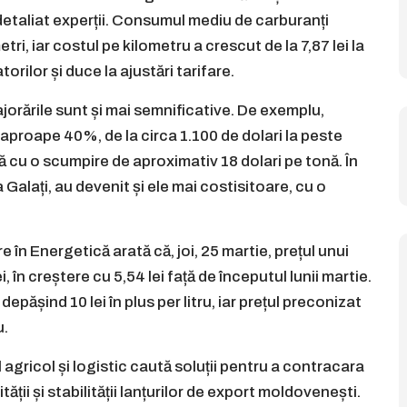
 detaliat experții. Consumul mediu de carburanți
tri, iar costul pe kilometru a crescut de la 7,87 lei la
rilor și duce la ajustări tarifare.
ajorările sunt și mai semnificative. De exemplu,
 aproape 40%, de la circa 1.100 de dolari la peste
 cu o scumpire de aproximativ 18 dolari pe tonă. În
a Galați, au devenit și ele mai costisitoare, cu o
n Energetică arată că, joi, 25 martie, prețul unui
, în creștere cu 5,54 lei față de începutul lunii martie.
pășind 10 lei în plus per litru, iar prețul preconizat
u.
 agricol și logistic caută soluții pentru a contracara
ții și stabilității lanțurilor de export moldovenești.