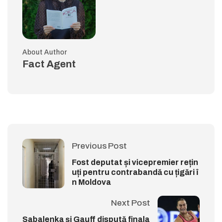
About Author
Fact Agent
Previous Post
Fost deputat și vicepremier rețin
uți pentru contrabandă cu țigări î
n Moldova
Next Post
Sabalenka și Gauff dispută finala