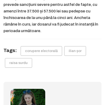
prevede sancțiuni severe pentru astfel de fapte, cu
amenzi între 37.500 și 57.500 lei sau pedepse cu
închisoarea de la unu până la cinci ani. Ancheta
rămâne în curs, iar dosarul va fi judecat în instanță în
perioada următoare.
Tags:
corupere electorală
ilian șor
raisa surdu