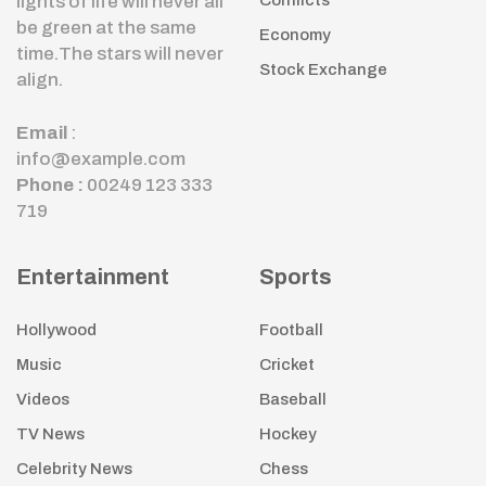
lights of life will never all
Conflicts
be green at the same
Economy
time.The stars will never
Stock Exchange
align.
Email
:
info@example.com
Phone :
00249 123 333
719
Entertainment
Sports
Hollywood
Football
Music
Cricket
Videos
Baseball
TV News
Hockey
Celebrity News
Chess