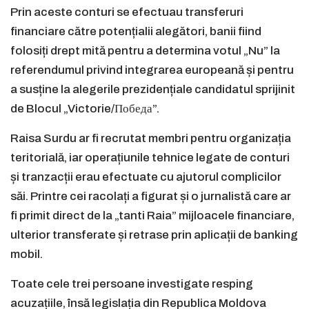
Prin aceste conturi se efectuau transferuri
financiare către potențialii alegători, banii fiind
folosiți drept mită pentru a determina votul „Nu” la
referendumul privind integrarea europeană și pentru
a susține la alegerile prezidențiale candidatul sprijinit
de Blocul „Victorie/Победа”.
Raisa Surdu ar fi recrutat membri pentru organizația
teritorială, iar operațiunile tehnice legate de conturi
și tranzacții erau efectuate cu ajutorul complicilor
săi. Printre cei racolați a figurat și o jurnalistă care ar
fi primit direct de la „tanti Raia” mijloacele financiare,
ulterior transferate și retrase prin aplicații de banking
mobil.
Toate cele trei persoane investigate resping
acuzațiile, însă legislația din Republica Moldova