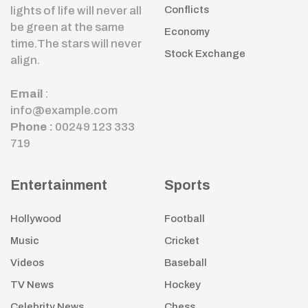
lights of life will never all
Conflicts
be green at the same
Economy
time.The stars will never
Stock Exchange
align.
Email
:
info@example.com
Phone :
00249 123 333
719
Entertainment
Sports
Hollywood
Football
Music
Cricket
Videos
Baseball
TV News
Hockey
Celebrity News
Chess