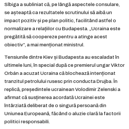
Sîbiga a subliniat că, pe lângă aspectele consulare,
se așteaptă ca rezultatele scrutinului să aibă un
impact pozitiv și pe plan politic, facilitând astfel o
normalizare a relațiilor cu Budapesta. „Ucraina este
pregătită să coopereze pentru a atinge acest
obiectiv”, a mai menționat ministrul.
Tensiunile dintre Kiev și Budapesta au escaladat în
ultimele luni, în special după ce premierul ungar Viktor
Orbán a acuzat Ucraina că blochează intenționat
tranzitul petrolului rusesc prin conducta Drujba. În
replică, președintele ucrainean Volodimir Zelenski a
afirmat că susținerea acordată Ucrainei este
întârziată deliberat de o singură persoană din
Uniunea Europeană, făcând o aluzie clară la factorii
politici responsabili.