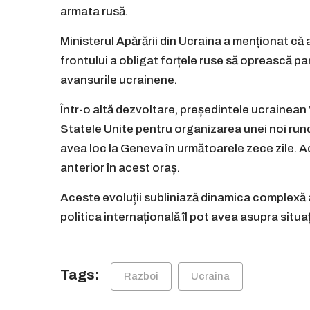
armata rusă.
Ministerul Apărării din Ucraina a menționat că
frontului a obligat forțele ruse să oprească par
avansurile ucrainene.
Într-o altă dezvoltare, președintele ucrainean
Statele Unite pentru organizarea unei noi rund
avea loc la Geneva în următoarele zece zile. Ac
anterior în acest oraș.
Aceste evoluții subliniază dinamica complexă a
politica internațională îl pot avea asupra situaț
Tags:
Razboi
Ucraina