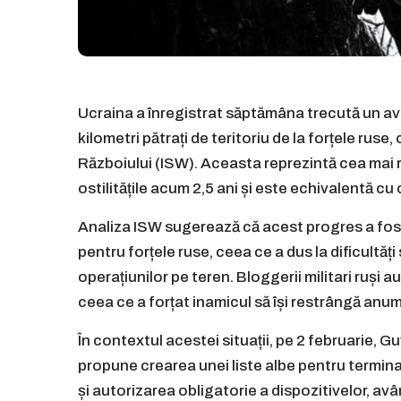
Ucraina a înregistrat săptămâna trecută un av
kilometri pătrați de teritoriu de la forțele ruse
Războiului (ISW). Aceasta reprezintă cea mai r
ostilitățile acum 2,5 ani și este echivalentă cu
Analiza ISW sugerează că acest progres a fost f
pentru forțele ruse, ceea ce a dus la dificultăț
operațiunilor pe teren. Bloggerii militari ruș
ceea ce a forțat inamicul să își restrângă anum
În contextul acestei situații, pe 2 februarie, 
propune crearea unei liste albe pentru termina
și autorizarea obligatorie a dispozitivelor, av