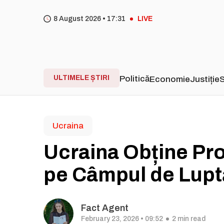
8 August 2026 •
17
31
LIVE
ULTIMELE ȘTIRI
Politică
Economie
Justiție
S
Ucraina
Ucraina Obține Pr
pe Câmpul de Lupt
Fact Agent
February 23, 2026 • 09:52
2 min read