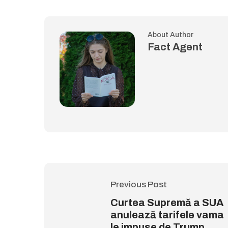
About Author
Fact Agent
Previous Post
Curtea Supremă a SUA
anulează tarifele vama
le impuse de Trump