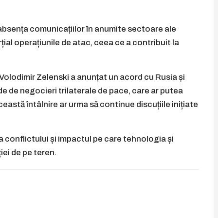
 absența comunicațiilor în anumite sectoare ale
țial operațiunile de atac, ceea ce a contribuit la
 Volodimir Zelenski a anunțat un acord cu Rusia și
e de negocieri trilaterale de pace, care ar putea
eastă întâlnire ar urma să continue discuțiile inițiate
 conflictului și impactul pe care tehnologia și
iei de pe teren.