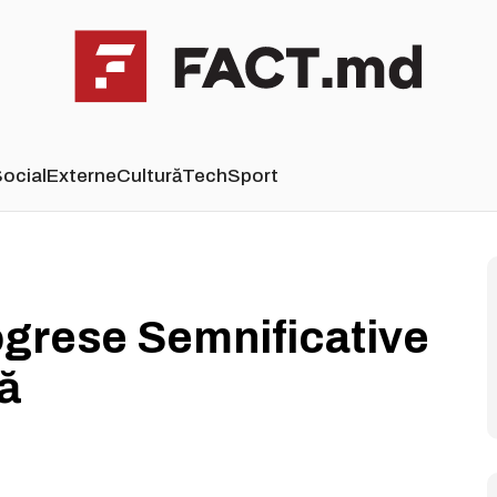
ocial
Externe
Cultură
Tech
Sport
ogrese Semnificative
ă