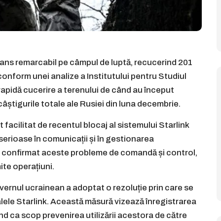
ans remarcabil pe câmpul de luptă, recucerind 201
, conform unei analize a Institutului pentru Studiul
apidă cucerire a terenului de când au început
 câștigurile totale ale Rusiei din luna decembrie.
acilitat de recentul blocaj al sistemului Starlink
i serioase în comunicații și în gestionarea
i au confirmat aceste probleme de comandă și control,
ite operațiuni.
Guvernul ucrainean a adoptat o rezoluție prin care se
lele Starlink. Această măsură vizează înregistrarea
ând ca scop prevenirea utilizării acestora de către