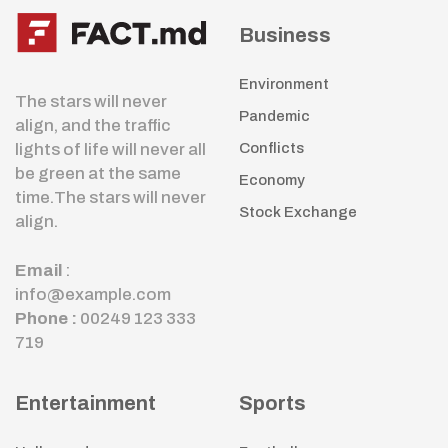
Business
Environment
The stars will never
Pandemic
align, and the traffic
lights of life will never all
Conflicts
be green at the same
Economy
time.The stars will never
Stock Exchange
align.
Email
:
info@example.com
Phone :
00249 123 333
719
Entertainment
Sports