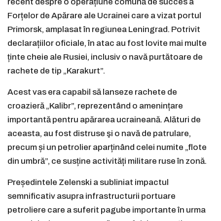
recent despre o operațiune comună de succes a
Forțelor de Apărare ale Ucrainei care a vizat portul
Primorsk, amplasat în regiunea Leningrad. Potrivit
declarațiilor oficiale, în atac au fost lovite mai multe
ținte cheie ale Rusiei, inclusiv o navă purtătoare de
rachete de tip „Karakurt”.
Acest vas era capabil să lanseze rachete de
croazieră „Kalibr”, reprezentând o amenințare
importantă pentru apărarea ucraineană. Alături de
aceasta, au fost distruse şi o navă de patrulare,
precum și un petrolier aparținând celei numite „flote
din umbră”, ce susține activități militare ruse în zonă.
Președintele Zelenski a subliniat impactul
semnificativ asupra infrastructurii portuare
petroliere care a suferit pagube importante în urma