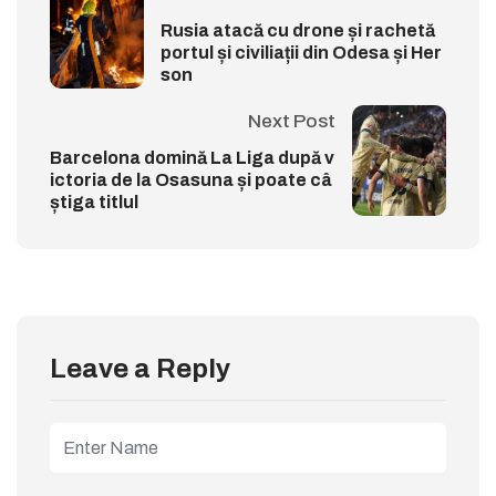
Rusia atacă cu drone și rachetă
portul și civiliații din Odesa și Her
son
Next Post
Barcelona domină La Liga după v
ictoria de la Osasuna și poate câ
știga titlul
Leave a Reply