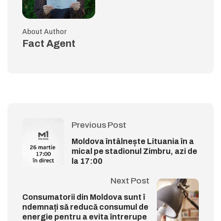
About Author
Fact Agent
Previous Post
Moldova întâlnește Lituania în a
mical pe stadionul Zimbru, azi de
la 17:00
Next Post
Consumatorii din Moldova sunt î
ndemnați să reducă consumul de
energie pentru a evita întrerupe