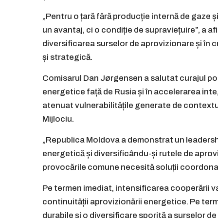
„Pentru o țară fără producție internă de gaze 
un avantaj, ci o condiție de supraviețuire”, a a
diversificarea surselor de aprovizionare și în 
și strategică.
Comisarul Dan Jørgensen a salutat curajul pol
energetice față de Rusia și în accelerarea inte
atenuat vulnerabilitățile generate de contextul 
Mijlociu.
„Republica Moldova a demonstrat un leadershi
energetică și diversificându-și rutele de apro
provocările comune necesită soluții coordonate
Pe termen imediat, intensificarea cooperării va
continuității aprovizionării energetice. Pe ter
durabile și o diversificare sporită a surselor d