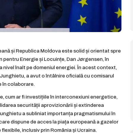
ană și Republica Moldova este solid și orientat spre
an pentru Energie și Locuințe, Dan Jørgensen, în
a nivel înalt pe domeniul energiei. În acest context,
 Junghietu, a avut o întâlnire oficială cu comisarul
 în colaborare.
 cum ar fi investițiile în interconexiuni energetice,
idarea securității aprovizionării și extinderea
 Junghietu a subliniat importanța pragmatismului în
 care dispune de acces la piața europeană a gazelor
flexibile, inclusiv prin România și Ucraina.