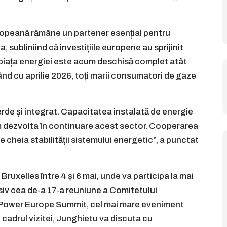
ropeană rămâne un partener esențial pentru
subliniind că investițiile europene au sprijinit
 piața energiei este acum deschisă complet atât
ând cu aprilie 2026, toți marii consumatori de gaze
erde și integrat. Capacitatea instalată de energie
m dezvolta în continuare acest sector. Cooperarea
cheia stabilității sistemului energetic”, a punctat
a Bruxelles între 4 și 6 mai, unde va participa la mai
usiv cea de-a 17-a reuniune a Comitetului
rPower Europe Summit, cel mai mare eveniment
n cadrul vizitei, Junghietu va discuta cu