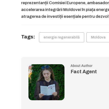
reprezentanții Comisiei Europene, ambasadori
accelerarea integrării Moldovei în piața energe
atragerea de investiții esențiale pentru dezv
Tags:
energie regenerabilă
Moldova
About Author
Fact Agent