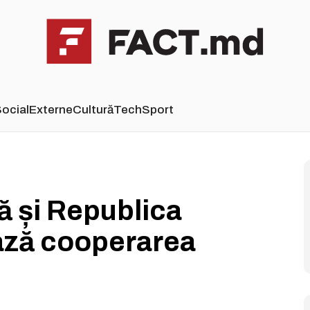
ocial
Externe
Cultură
Tech
Sport
 și Republica
ază cooperarea