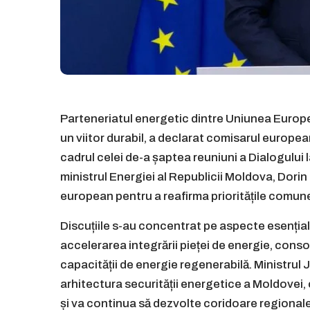
Parteneriatul energetic dintre Uniunea Europe
un viitor durabil, a declarat comisarul europe
cadrul celei de-a șaptea reuniuni a Dialogului l
ministrul Energiei al Republicii Moldova, Dorin
european pentru a reafirma prioritățile comune
Discuțiile s-au concentrat pe aspecte esențiale,
accelerarea integrării pieței de energie, consol
capacității de energie regenerabilă. Ministrul
arhitectura securității energetice a Moldovei,
și va continua să dezvolte coridoare regionale 