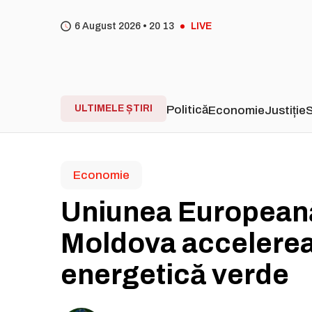
6 August 2026 •
20
:
13
LIVE
ULTIMELE ȘTIRI
Politică
Economie
Justiție
S
Economie
Uniunea Europeană
Moldova accelere
energetică verde