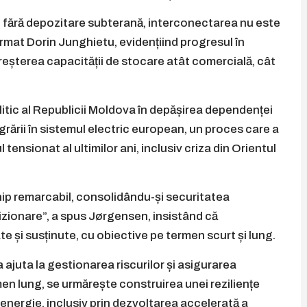
și fără depozitare subterană, interconectarea nu este
firmat Dorin Junghietu, evidențiind progresul în
creșterea capacității de stocare atât comercială, cât
itic al Republicii Moldova în depășirea dependenței
grării în sistemul electric european, un proces care a
tensionat al ultimilor ani, inclusiv criza din Orientul
p remarcabil, consolidându-și securitatea
vizionare”, a spus Jørgensen, insistând că
 și susținute, cu obiective pe termen scurt și lung.
 ajuta la gestionarea riscurilor și asigurarea
men lung, se urmărește construirea unei reziliențe
e energie, inclusiv prin dezvoltarea accelerată a