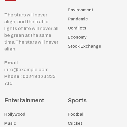
Environment
The stars will never
Pandemic
align, and the traffic
lights of life will never all
Conflicts
be green at the same
Economy
time.The stars will never
Stock Exchange
align.
Email
:
info@example.com
Phone :
00249 123 333
719
Entertainment
Sports
Hollywood
Football
Music
Cricket