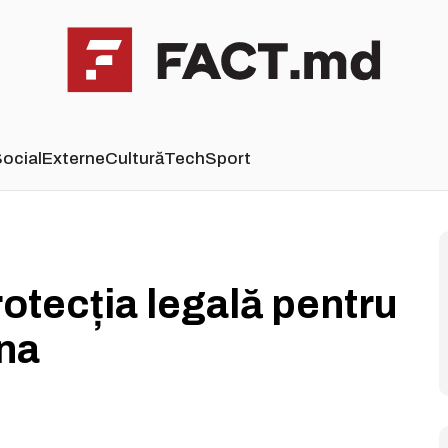
ocial
Externe
Cultură
Tech
Sport
otecția legală pentru
ina