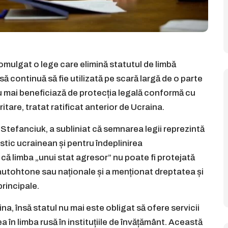
romulgat o lege care elimină statutul de limbă
usă continuă să fie utilizată pe scară largă de o parte
ea nu mai beneficiază de protecția legală conformă cu
tare, tratat ratificat anterior de Ucraina.
Stefanciuk, a subliniat că semnarea legii reprezintă
istic ucrainean și pentru îndeplinirea
 că limba „unui stat agresor” nu poate fi protejată
or autohtone sau naționale și a menționat dreptatea și
principale.
ina, însă statul nu mai este obligat să ofere servicii
a în limba rusă în instituțiile de învățământ. Această