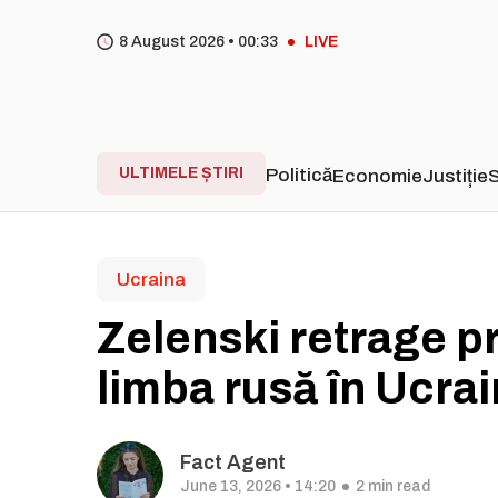
8 August 2026 •
00
33
LIVE
ULTIMELE ȘTIRI
Politică
Economie
Justiție
S
Ucraina
Zelenski retrage pr
limba rusă în Ucra
Fact Agent
June 13, 2026 • 14:20
2 min read