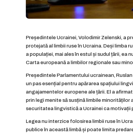
Președintele Ucrainei, Volodimir Zelenski, a p
protejată al limbii ruse în Ucraina. Deși limba r
a populației, mai ales în estul și sudul țării, 
Carta europeană a limbilor regionale sau minori
Președintele Parlamentului ucrainean, Ruslan 
un pas esențial pentru apărarea spațiului lingv
angajamentelor europene ale țării. El a afirmat
prin legi menite să susțină limbile minoritățil
securitatea lingvistică a Ucrainei ca motivații 
Legea nu interzice folosirea limbii ruse în Ucra
publice în această limbă și poate limita predare