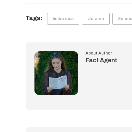
Tags:
limba rusă
Ucraina
Zelens
About Author
Fact Agent