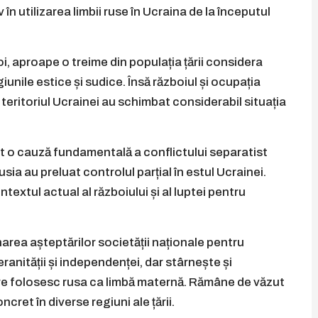
 în utilizarea limbii ruse în Ucraina de la începutul
oi, aproape o treime din populația țării considera
giunile estice și sudice. Însă războiul și ocupația
eritoriul Ucrainei au schimbat considerabil situația
ost o cauză fundamentală a conflictului separatist
sia au preluat controlul parțial în estul Ucrainei.
textul actual al războiului și al luptei pentru
narea așteptărilor societății naționale pentru
ranității și independenței, dar stârnește și
care folosesc rusa ca limbă maternă. Rămâne de văzut
ret în diverse regiuni ale țării.