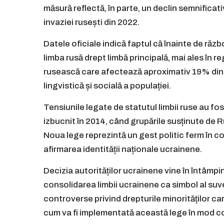
măsură reflectă, în parte, un declin semnificativ
invaziei rusești din 2022.
Datele oficiale indică faptul că înainte de răzb
limba rusă drept limbă principală, mai ales în re
rusească care afectează aproximativ 19% din t
lingvistică și socială a populației.
Tensiunile legate de statutul limbii ruse au f
izbucnit în 2014, când grupările susținute de Ru
Noua lege reprezintă un gest politic ferm în con
afirmarea identității naționale ucrainene.
Decizia autorităților ucrainene vine în întâmpi
consolidarea limbii ucrainene ca simbol al suve
controverse privind drepturile minorităților 
cum va fi implementată această lege în mod conc