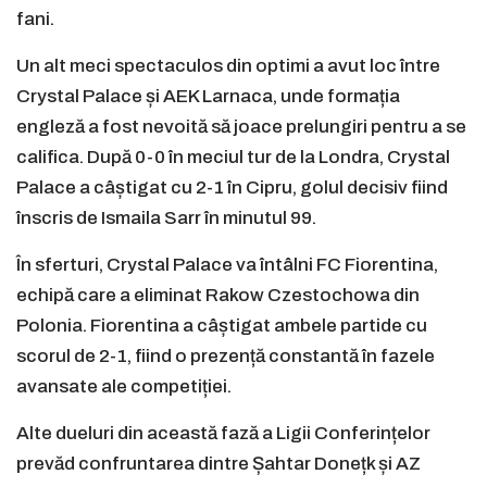
fani.
Un alt meci spectaculos din optimi a avut loc între
Crystal Palace și AEK Larnaca, unde formația
engleză a fost nevoită să joace prelungiri pentru a se
califica. După 0-0 în meciul tur de la Londra, Crystal
Palace a câștigat cu 2-1 în Cipru, golul decisiv fiind
înscris de Ismaila Sarr în minutul 99.
În sferturi, Crystal Palace va întâlni FC Fiorentina,
echipă care a eliminat Rakow Czestochowa din
Polonia. Fiorentina a câștigat ambele partide cu
scorul de 2-1, fiind o prezență constantă în fazele
avansate ale competiției.
Alte dueluri din această fază a Ligii Conferințelor
prevăd confruntarea dintre Șahtar Donețk și AZ