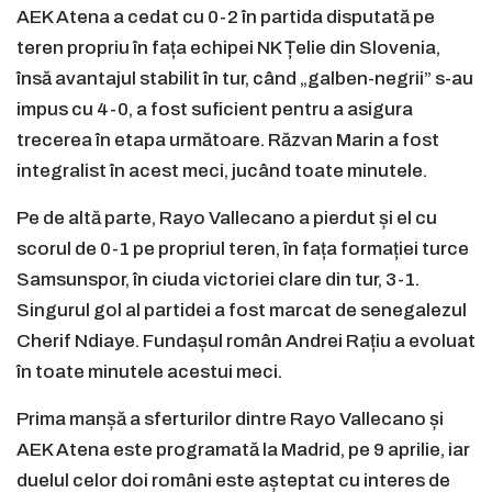
AEK Atena a cedat cu 0-2 în partida disputată pe
teren propriu în fața echipei NK Țelie din Slovenia,
însă avantajul stabilit în tur, când „galben-negrii” s-au
impus cu 4-0, a fost suficient pentru a asigura
trecerea în etapa următoare. Răzvan Marin a fost
integralist în acest meci, jucând toate minutele.
Pe de altă parte, Rayo Vallecano a pierdut și el cu
scorul de 0-1 pe propriul teren, în fața formației turce
Samsunspor, în ciuda victoriei clare din tur, 3-1.
Singurul gol al partidei a fost marcat de senegalezul
Cherif Ndiaye. Fundașul român Andrei Rațiu a evoluat
în toate minutele acestui meci.
Prima manșă a sferturilor dintre Rayo Vallecano și
AEK Atena este programată la Madrid, pe 9 aprilie, iar
duelul celor doi români este așteptat cu interes de