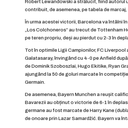
Robert Lewandowski a strălucit, fiind autorul 
contribuit, de asemenea, pe tabela de marcaj, 
În urma acestei victorii, Barcelona va întâlni în
„Los Colchoneros” au trecut de Tottenham Ho
pe teren propriu, deși au pierdut cu 2-3 în depl
Tot în optimile Ligii Campionilor, FC Liverpool 
Galatasaray, învingând cu 4-0 pe Anfield după c
de Dominik Szoboszlai, Hugo Ekitike, Ryan G
ajungând la 50 de goluri marcate în competiție.
Germain.
De asemenea, Bayern Munchen a reușit califi
Bavarezii au obținut o victorie de 6-1 în depla
germane au fost marcate de Harry Kane (dubla), 
de onoare prin Lazar Samardžić. Bayern va întâ