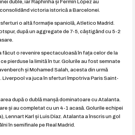
unei duble, iar Raphinha și Fermín López au
consolidând victoria istorică a Barcelonei.
 sferturi o altă formație spaniolă, Atletico Madrid.
tspur, după un aggregate de 7-5, câștigând cu 5-2
asare.
a făcut o revenire spectaculoasă în fața celor de la
e pierduse la limită în tur. Golurile au fost semnate
ravenberch și Mohamed Salah, acesta din urmă
 Liverpool va juca în sferturi împotriva Paris Saint-
carea după o dublă manșă dominatoare cu Atalanta.
sare și au completat cu un 4-1 acasă. Golurile echipei
Lennart Karl și Luis Díaz. Atalanta a înscris un gol
lni în semifinale pe Real Madrid.