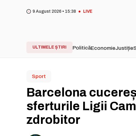
9 August 2026 •
15
38
LIVE
ULTIMELE ȘTIRI
Politică
Economie
Justiție
S
Sport
Barcelona cucereșt
sferturile Ligii Ca
zdrobitor