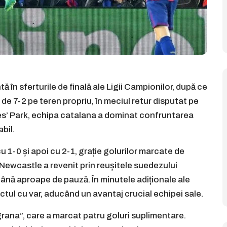
 în sferturile de finală ale Ligii Campionilor, după ce
de 7-2 pe teren propriu, în meciul retur disputat pe
s’ Park, echipa catalana a dominat confruntarea
bil.
1-0 și apoi cu 2-1, grație golurilor marcate de
 Newcastle a revenit prin reușitele suedezului
ână aproape de pauză. În minutele adiționale ale
nctul cu var, aducând un avantaj crucial echipei sale.
rana”, care a marcat patru goluri suplimentare.