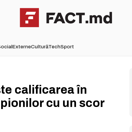
ocial
Externe
Cultură
Tech
Sport
e calificarea în
mpionilor cu un scor