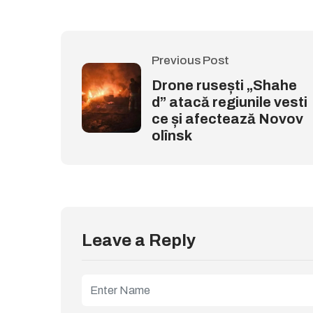
Previous Post
Drone rusești „Shahe
d” atacă regiunile vesti
ce și afectează Novov
olînsk
Leave a Reply