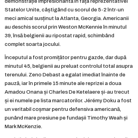
demonstrație impresionantă în fața reprezentativei
Statelor Unite, câștigând cu scorul de 5-2 într-un
meci amical susținut la Atlanta, Georgia. Americanii
au deschis scorul prin Weston McKennie în minutul
39, însă belgienii au ripostat rapid, schimbând
complet soarta jocului.
Începutul a fost promițător pentru gazde, dar după
minutul 45, belgienii au preluat controlul total asupra
terenului. Zeno Debast a egalat imediat înainte de
pauză, iar în primele 15 minute ale reprizei a doua
Amadou Onana și Charles De Ketelaere și-au trecut
și ei numele pe lista marcatorilor. Jérémy Doku a fost
un veritabil coșmar pentru defensiva americană,
punând mare presiune pe fundașii Timothy Weah și
Mark McKenzie.