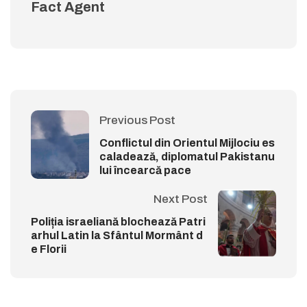
Fact Agent
Previous Post
Conflictul din Orientul Mijlociu es
caladează, diplomatul Pakistanu
lui încearcă pace
Next Post
Poliția israeliană blochează Patri
arhul Latin la Sfântul Mormânt d
e Florii