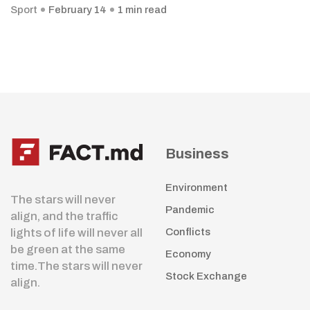
Sport
February 14
1 min read
Business
Environment
The stars will never
Pandemic
align, and the traffic
lights of life will never all
Conflicts
be green at the same
Economy
time.The stars will never
Stock Exchange
align.