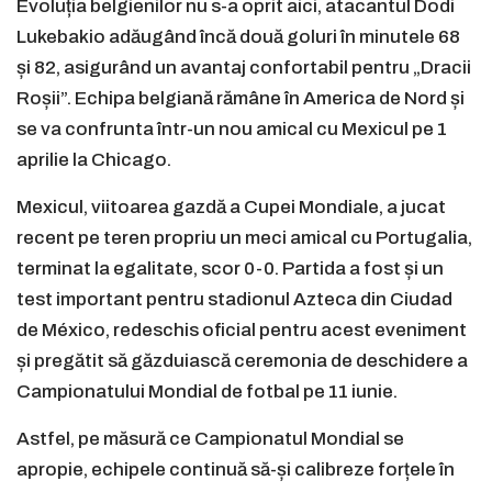
Evoluția belgienilor nu s-a oprit aici, atacantul Dodi
Lukebakio adăugând încă două goluri în minutele 68
și 82, asigurând un avantaj confortabil pentru „Dracii
Roșii”. Echipa belgiană rămâne în America de Nord și
se va confrunta într-un nou amical cu Mexicul pe 1
aprilie la Chicago.
Mexicul, viitoarea gazdă a Cupei Mondiale, a jucat
recent pe teren propriu un meci amical cu Portugalia,
terminat la egalitate, scor 0-0. Partida a fost și un
test important pentru stadionul Azteca din Ciudad
de México, redeschis oficial pentru acest eveniment
și pregătit să găzduiască ceremonia de deschidere a
Campionatului Mondial de fotbal pe 11 iunie.
Astfel, pe măsură ce Campionatul Mondial se
apropie, echipele continuă să-și calibreze forțele în