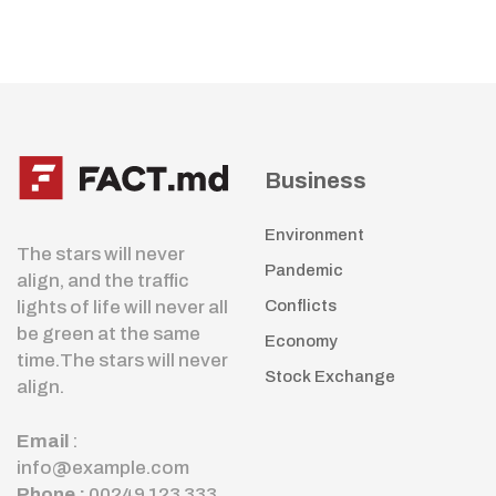
Business
Environment
The stars will never
Pandemic
align, and the traffic
lights of life will never all
Conflicts
be green at the same
Economy
time.The stars will never
Stock Exchange
align.
Email
:
info@example.com
Phone :
00249 123 333