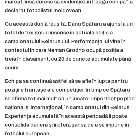
marcat, însă doresc să evidențiez întreaga echipă”, a
declarat fotbalistul moldovean.
Cu această dublă reușită, Danu Spătaru a ajuns la un
total de trei goluri înscrise în actuala ediție a
campionatului Belarusului. Performanța lui vine în
contextul în care Neman Grodno ocupă poziția a
treia în clasament, cu 20 de puncte acumulate până
acum.
Echipa sa continuă astfel să se afle în lupta pentru
pozițiile fruntașe ale competiției, în timp ce Spătaru
se afirmă tot mai mult ca un jucător important pe plan
național și internațional, în campionatul din Belarus.
Experiența acumulată în această perioadă îi poate
consolida cariera și îi oferă șansa de a se impune în
fotbalul european.