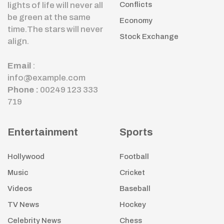
lights of life will never all
Conflicts
be green at the same
Economy
time.The stars will never
Stock Exchange
align.
Email
:
info@example.com
Phone :
00249 123 333
719
Entertainment
Sports
Hollywood
Football
Music
Cricket
Videos
Baseball
TV News
Hockey
Celebrity News
Chess