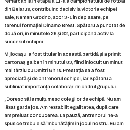
remarcabilă în etapa a 11-a a campionatului de fotbal
din Belarus, contribuind decisiv la victoria echipei
sale, Neman Grodno, scor 3-1 în deplasare, pe
terenul formației Dinamo Brest. Spătaru a punctat de
două ori, în minutele 26 și 82, participând activ la
succesul echipei.
Mijlocașul a fost titular în această partidă și a primit
cartonaș galben în minutul 83, fiind înlocuit un minut
mai târziu cu Dmitri Ghirs. Prestația sa a fost
apreciată și de antrenorul echipei, iar Spătaru a
subliniat importanța colaborării în cadrul grupului.
„Doresc să le mulțumesc colegilor de echipă. Nu am
lăsat garda jos. Am restabilit egalitatea, după care
am preluat conducerea. La pauză, antrenorul ne-a
spus ce trebuie să îmbunătățim în jocul nostru. Eu am