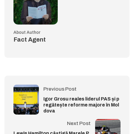
About Author
Fact Agent
Previous Post
Igor Grosu reales liderul PAS și p
regătește reforme majore în Mol
dova
Next Post
Lewis Hamilton câștigă Marele P