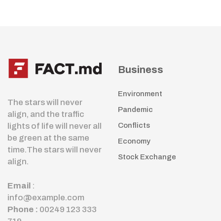
Business
Environment
The stars will never
Pandemic
align, and the traffic
lights of life will never all
Conflicts
be green at the same
Economy
time.The stars will never
Stock Exchange
align.
Email
:
info@example.com
Phone :
00249 123 333