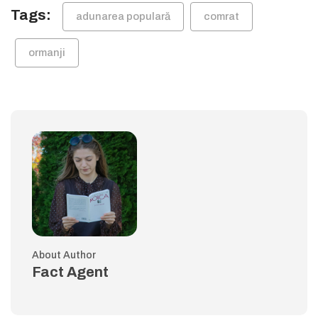
Tags:
adunarea populară
comrat
ormanji
About Author
Fact Agent