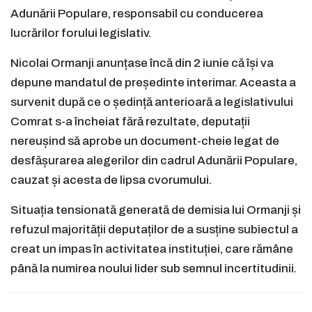
Adunării Populare, responsabil cu conducerea
lucrărilor forului legislativ.
Nicolai Ormanji anunțase încă din 2 iunie că își va
depune mandatul de președinte interimar. Aceasta a
survenit după ce o ședință anterioară a legislativului
Comrat s-a încheiat fără rezultate, deputații
nereușind să aprobe un document-cheie legat de
desfășurarea alegerilor din cadrul Adunării Populare,
cauzat și acesta de lipsa cvorumului.
Situația tensionată generată de demisia lui Ormanji și
refuzul majorității deputaților de a susține subiectul a
creat un impas în activitatea instituției, care rămâne
până la numirea noului lider sub semnul incertitudinii.