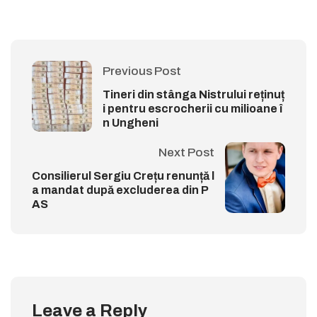
Previous Post
Tineri din stânga Nistrului reținuț
i pentru escrocherii cu milioane î
n Ungheni
Next Post
Consilierul Sergiu Crețu renunță l
a mandat după excluderea din P
AS
Leave a Reply