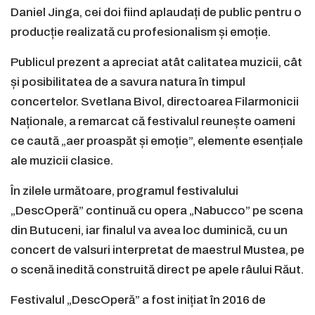
Daniel Jinga, cei doi fiind aplaudați de public pentru o
producție realizată cu profesionalism și emoție.
Publicul prezent a apreciat atât calitatea muzicii, cât
și posibilitatea de a savura natura în timpul
concertelor. Svetlana Bivol, directoarea Filarmonicii
Naționale, a remarcat că festivalul reunește oameni
ce caută „aer proaspăt și emoție”, elemente esențiale
ale muzicii clasice.
În zilele următoare, programul festivalului
„DescOperă” continuă cu opera „Nabucco” pe scena
din Butuceni, iar finalul va avea loc duminică, cu un
concert de valsuri interpretat de maestrul Mustea, pe
o scenă inedită construită direct pe apele râului Răut.
Festivalul „DescOperă” a fost inițiat în 2016 de