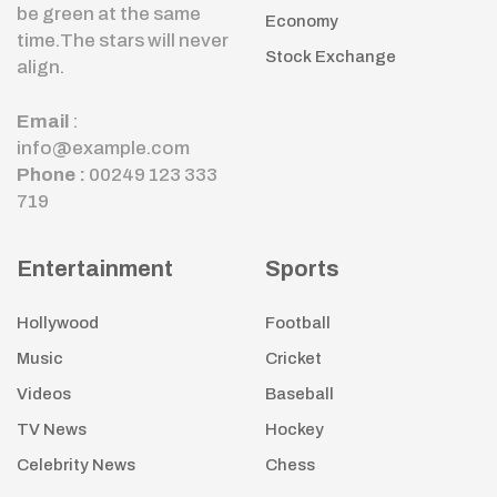
be green at the same
Economy
time.The stars will never
Stock Exchange
align.
Email
:
info@example.com
Phone :
00249 123 333
719
Entertainment
Sports
Hollywood
Football
Music
Cricket
Videos
Baseball
TV News
Hockey
Celebrity News
Chess