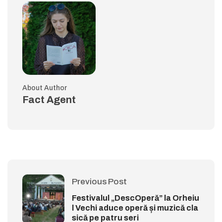
About Author
Fact Agent
Previous Post
Festivalul „DescOperă” la Orheiu
l Vechi aduce operă și muzică cla
sică pe patru seri