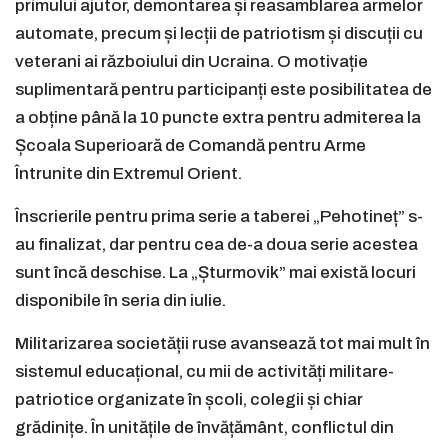
primului ajutor, demontarea și reasamblarea armelor
automate, precum și lecții de patriotism și discuții cu
veterani ai războiului din Ucraina. O motivație
suplimentară pentru participanți este posibilitatea de
a obține până la 10 puncte extra pentru admiterea la
Școala Superioară de Comandă pentru Arme
Întrunite din Extremul Orient.
Înscrierile pentru prima serie a taberei „Pehotineț” s-
au finalizat, dar pentru cea de-a doua serie acestea
sunt încă deschise. La „Șturmovik” mai există locuri
disponibile în seria din iulie.
Militarizarea societății ruse avansează tot mai mult în
sistemul educațional, cu mii de activități militare-
patriotice organizate în școli, colegii și chiar
grădinițe. În unitățile de învățământ, conflictul din