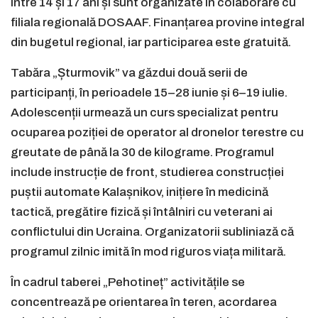
între 14 și 17 ani și sunt organizate în colaborare cu
filiala regională DOSAAF. Finanțarea provine integral
din bugetul regional, iar participarea este gratuită.
Tabăra „Șturmovik” va găzdui două serii de
participanți, în perioadele 15–28 iunie și 6–19 iulie.
Adolescenții urmează un curs specializat pentru
ocuparea poziției de operator al dronelor terestre cu
greutate de până la 30 de kilograme. Programul
include instrucție de front, studierea construcției
puștii automate Kalașnikov, inițiere în medicină
tactică, pregătire fizică și întâlniri cu veterani ai
conflictului din Ucraina. Organizatorii subliniază că
programul zilnic imită în mod riguros viața militară.
În cadrul taberei „Pehotineț” activitățile se
concentrează pe orientarea în teren, acordarea