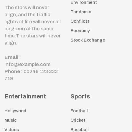
Environment
The stars will never
Pandemic
align, and the traffic
lights of life will never all
Conflicts
be green at the same
Economy
time.The stars will never
Stock Exchange
align.
Email
:
info@example.com
Phone :
00249 123 333
719
Entertainment
Sports
Hollywood
Football
Music
Cricket
Videos
Baseball