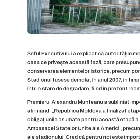
Șeful Executivului a explicat că autoritățile mo
ceea ce privește această fază, care presupune 
conservarea elementelor istorice, precum por
Stadionul fusese demolat în anul 2007, în timpu
într-o stare de degradare, fiind în prezent rea
Premierul Alexandru Munteanu a subliniat import
afirmând: „Republica Moldova a finalizat etapa 
obligațiunile asumate pentru această etapă a p
Ambasadei Statelor Unite ale Americii, precum 
ale stadionului. Cred că pentru noi este impor