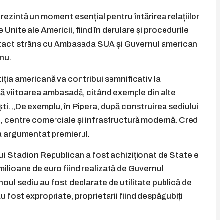
rezintă un moment esențial pentru întărirea relațiilor
Unite ale Americii, fiind în derulare și procedurile
ontact strâns cu Ambasada SUA și Guvernul american
nu.
iția americană va contribui semnificativ la
flă viitoarea ambasadă, citând exemple din alte
i. „De exemplu, în Pipera, după construirea sediului
, centre comerciale și infrastructură modernă. Cred
 a argumentat premierul.
ui Stadion Republican a fost achiziționat de Statele
 milioane de euro fiind realizată de Guvernul
noul sediu au fost declarate de utilitate publică de
au fost expropriate, proprietarii fiind despăgubiți