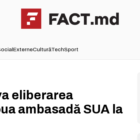
ocial
Externe
Cultură
Tech
Sport
a eliberarea
noua ambasadă SUA la