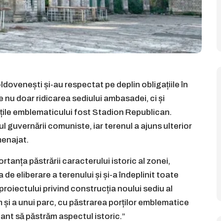
ldovenești și-au respectat pe deplin obligațiile în
nu doar ridicarea sediului ambasadei, ci și
țile emblematicului fost Stadion Republican.
l guvernării comuniste, iar terenul a ajuns ulterior
menajat.
anța păstrării caracterului istoric al zonei,
de eliberare a terenului și și-a îndeplinit toate
roiectului privind construcția noului sediu al
și a unui parc, cu păstrarea porților emblematice
tant să păstrăm aspectul istoric.”