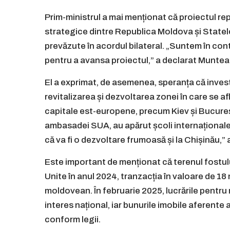
Prim-ministrul a mai menționat că proiectul rep
strategice dintre Republica Moldova și Statele 
prevăzute în acordul bilateral. „Suntem în c
pentru a avansa proiectul,” a declarat Muntea
El a exprimat, de asemenea, speranța că invest
revitalizarea și dezvoltarea zonei în care se a
capitale est-europene, precum Kiev și Bucureșt
ambasadei SUA, au apărut școli internaționale
că va fi o dezvoltare frumoasă și la Chișinău,”
Este important de menționat că terenul fostul
Unite în anul 2024, tranzacția în valoare de 18
moldovean. În februarie 2025, lucrările pentru 
interes național, iar bunurile imobile aferente 
conform legii.