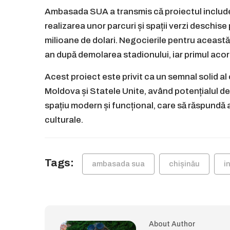
Ambasada SUA a transmis că proiectul include n
realizarea unor parcuri și spații verzi deschis
milioane de dolari. Negocierile pentru această 
an după demolarea stadionului, iar primul acord
Acest proiect este privit ca un semnal solid al
Moldova și Statele Unite, având potențialul de
spațiu modern și funcțional, care să răspundă a
culturale.
Tags:
ambasada sua
chișinău
i
About Author