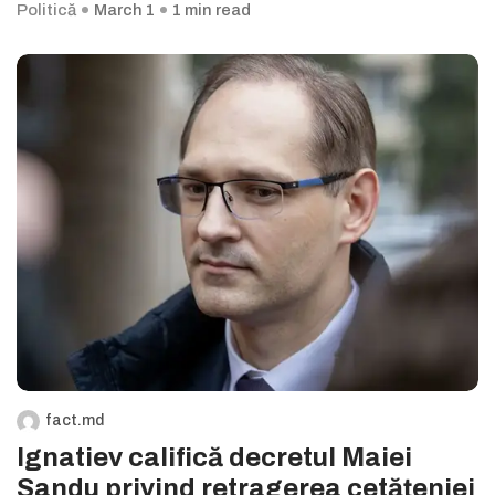
Politică
March 1
1 min read
fact.md
Ignatiev califică decretul Maiei
Sandu privind retragerea cetățeniei