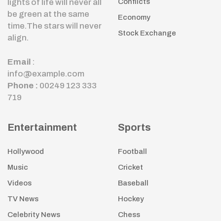
lights of life will never all
Conflicts
be green at the same
Economy
time.The stars will never
Stock Exchange
align.
Email
:
info@example.com
Phone :
00249 123 333
719
Entertainment
Sports
Hollywood
Football
Music
Cricket
Videos
Baseball
TV News
Hockey
Celebrity News
Chess