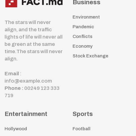
Business
Environment
The stars will never
Pandemic
align, and the traffic
lights of life will never all
Conflicts
be green at the same
Economy
time.The stars will never
Stock Exchange
align.
Email
:
info@example.com
Phone :
00249 123 333
719
Entertainment
Sports
Hollywood
Football