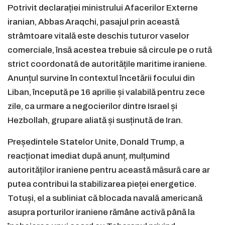
Potrivit declarației ministrului Afacerilor Externe
iranian, Abbas Araqchi, pasajul prin această
strâmtoare vitală este deschis tuturor vaselor
comerciale, însă acestea trebuie să circule pe o rută
strict coordonată de autoritățile maritime iraniene.
Anunțul survine în contextul încetării focului din
Liban, începută pe 16 aprilie și valabilă pentru zece
zile, ca urmare a negocierilor dintre Israel și
Hezbollah, grupare aliată și susținută de Iran.
Președintele Statelor Unite, Donald Trump, a
reacționat imediat după anunț, mulțumind
autorităților iraniene pentru această măsură care ar
putea contribui la stabilizarea pieței energetice.
Totuși, el a subliniat că blocada navală americană
asupra porturilor iraniene rămâne activă până la