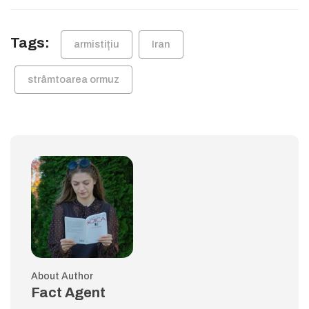
Tags:
armistițiu
Iran
strâmtoarea ormuz
About Author
Fact Agent