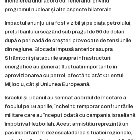
încheierea unui acord cu Teheranul privind
programul nuclear și alte aspecte bilaterale.
Impactul anunțului a fost vizibil și pe piața petrolului,
prețul barilului scăzând sub pragul de 90 de dolari,
după o perioadă de creșteri provocate de tensiunile
din regiune. Blocada impusă anterior asupra
Strâmtorii și atacurile asupra infrastructurii
energetice au generat fluctuații importante în
aprovizionarea cu petrol, afectând atât Orientul
Mijlociu, cât și Uniunea Europeană.
Israelul și Libanul au semnat acordul de încetare a
focului pe 16 aprilie, încheind temporar confruntările
militare care au început odată cu campania israeliană
împotriva Hezbollah. Acest armistițiu reprezintă un
pas important în dezescaladarea situației regionale,