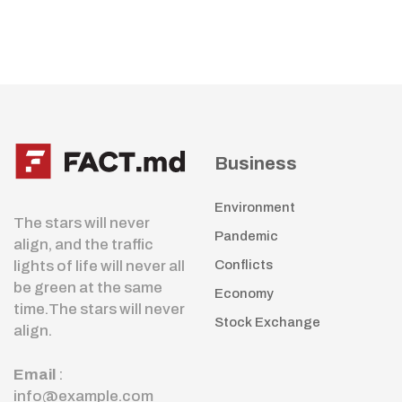
Business
Environment
The stars will never
Pandemic
align, and the traffic
lights of life will never all
Conflicts
be green at the same
Economy
time.The stars will never
Stock Exchange
align.
Email
:
info@example.com