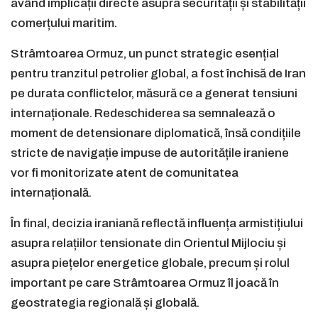
având implicații directe asupra securității și stabilității
comerțului maritim.
Strâmtoarea Ormuz, un punct strategic esențial
pentru tranzitul petrolier global, a fost închisă de Iran
pe durata conflictelor, măsură ce a generat tensiuni
internaționale. Redeschiderea sa semnalează o
moment de detensionare diplomatică, însă condițiile
stricte de navigație impuse de autoritățile iraniene
vor fi monitorizate atent de comunitatea
internațională.
În final, decizia iraniană reflectă influența armistițiului
asupra relațiilor tensionate din Orientul Mijlociu și
asupra piețelor energetice globale, precum și rolul
important pe care Strâmtoarea Ormuz îl joacă în
geostrategia regională și globală.