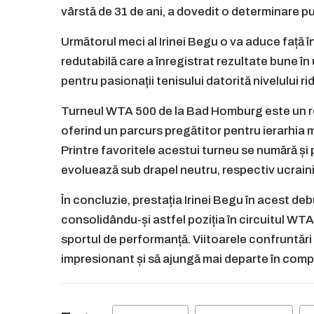
vârstă de 31 de ani, a dovedit o determinare p
Următorul meci al Irinei Begu o va aduce față 
redutabilă care a înregistrat rezultate bune în 
pentru pasionații tenisului datorită nivelului r
Turneul WTA 500 de la Bad Homburg este un rep
oferind un parcurs pregătitor pentru ierarhia 
Printre favoritele acestui turneu se numără și
evoluează sub drapel neutru, respectiv ucraini
În concluzie, prestația Irinei Begu în acest debu
consolidându-și astfel poziția în circuitul WTA 
sportul de performanță. Viitoarele confruntăr
impresionant și să ajungă mai departe în compe