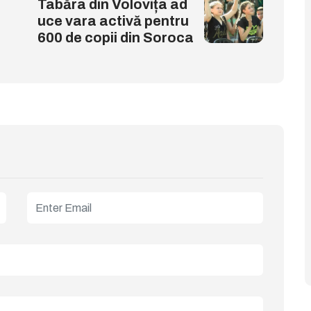
Tabăra din Volovița ad
uce vara activă pentru
600 de copii din Soroca