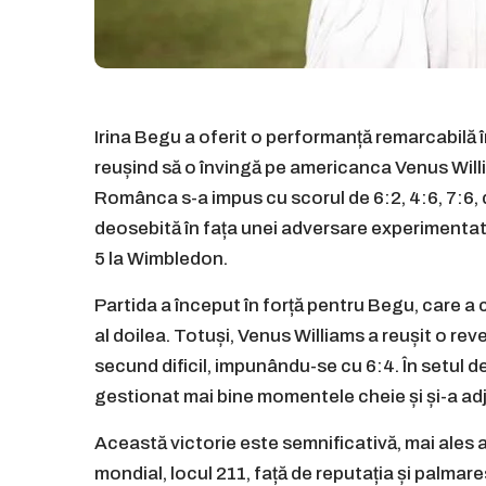
Irina Begu a oferit o performanță remarcabilă 
reușind să o învingă pe americanca Venus Willi
Românca s-a impus cu scorul de 6:2, 4:6, 7:6, 
deosebită în fața unei adversare experimentate
5 la Wimbledon.
Partida a început în forță pentru Begu, care a c
al doilea. Totuși, Venus Williams a reușit o r
secund dificil, impunându-se cu 6:4. În setul d
gestionat mai bine momentele cheie și și-a adj
Această victorie este semnificativă, mai ales 
mondial, locul 211, față de reputația și palmar