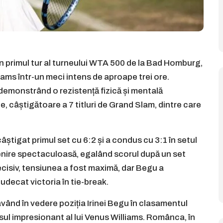
în primul tur al turneului WTA 500 de la Bad Homburg,
ams într-un meci intens de aproape trei ore.
demonstrând o rezistență fizică și mentală
, câștigătoare a 7 titluri de Grand Slam, dintre care
âștigat primul set cu 6:2 și a condus cu 3:1 în setul
evenire spectaculoasă, egalând scorul după un set
ecisiv, tensiunea a fost maximă, dar Begu a
udecat victoria în tie-break.
având în vedere poziția Irinei Begu în clasamentul
esul impresionant al lui Venus Williams. Românca, în