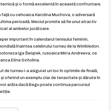
uternică și o formă excelentă în această confruntare.
în față cu cehoaica Karolina Muchova, o adversară
ultima perioadă. Meciul promite să fie unul atractiv
idicat al ambelor jucătoare.
er important în calendarul tenisului feminin,
mondială înaintea celebrului turneu de la Wimbledon.
 poloneza Iga Świątek, rusoaica Mirra Andreeva, ce
anca Elina Svitolina.
t de turneu i-a asigurat un loc în optimile de finală,
și oferind un exemplu clar de tenacitate și dăruire în
i vor arăta dacă Begu poate continua parcursul
tiție.