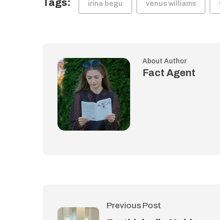
Tags:
irina begu
venus williams
About Author
Fact Agent
Previous Post