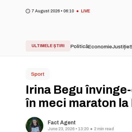
7 August 2026 •
06
10
LIVE
ULTIMELE ȘTIRI
Politică
Economie
Justiție
S
Sport
Irina Begu învinge
în meci maraton l
Fact Agent
June 23, 2026 • 13:20
2 min read