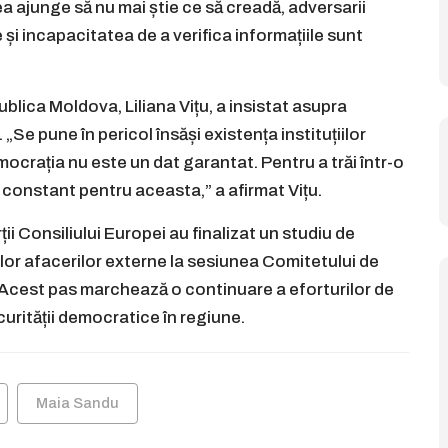
a ajunge să nu mai știe ce să creadă, adversarii
 și incapacitatea de a verifica informațiile sunt
blica Moldova, Liliana Vițu, a insistat asupra
Se pune în pericol însăși existența instituțiilor
ocrația nu este un dat garantat. Pentru a trăi într-o
constant pentru aceasta,” a afirmat Vițu.
ții Consiliului Europei au finalizat un studiu de
rilor afacerilor externe la sesiunea Comitetului de
i. Acest pas marchează o continuare a eforturilor de
curității democratice în regiune.
Maia Sandu