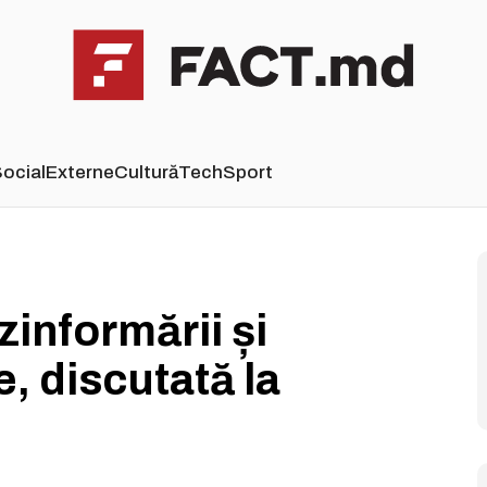
ocial
Externe
Cultură
Tech
Sport
informării și
e, discutată la