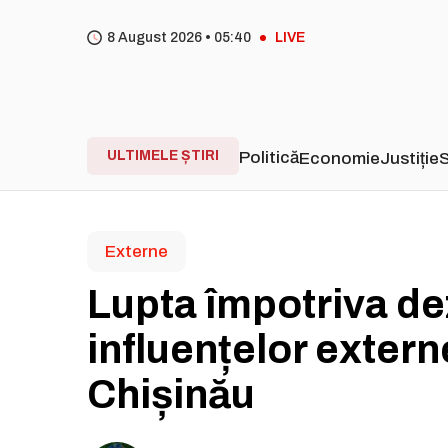
8 August 2026 •
05
40
LIVE
ULTIMELE ȘTIRI
Politică
Economie
Justiție
S
Externe
Lupta împotriva dez
influențelor extern
Chișinău