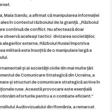
erset.
va, Maia Sandu, a afirmat că manipularea informației
 ales în contextul războiului de la graniță. „Războiul
are continuă de conflict. Nu afectează doar
 observă aceleași tactici: divizarea societăților,
rea alegerilor externe. Războiul Rusiei împotriva
ea militară este însoțită de o manipulare largă a
ului.
amentali și ai societății civile din mai multe țări.
tamentul de Comunicare Strategică din Ucraina, a
re și structuri de comunicare strategică active în
aționale ruse. Această provocare este esențială
rdonăm eforturile pentru a o combate eficient.”
nsiliului Audiovizualului din România, a remarcat