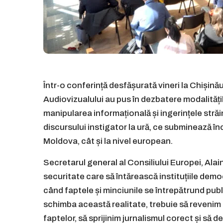
Într-o conferință desfășurată vineri la Chișină
Audiovizualului au pus în dezbatere modalită
manipularea informațională și ingerințele străin
discursului instigator la ură, ce subminează în
Moldova, cât și la nivel european.
Secretarul general al Consiliului Europei, Alai
securitate care să întărească instituțiile demo
când faptele și minciunile se întrepătrund pub
schimba această realitate, trebuie să revenim 
faptelor, să sprijinim jurnalismul corect și să 