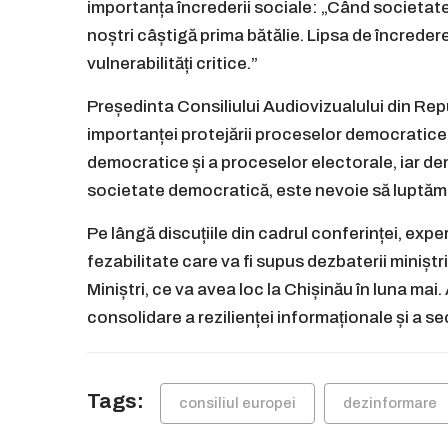
importanța încrederii sociale: „Când societate
noștri câștigă prima bătălie. Lipsa de încredere
vulnerabilități critice.”
Președinta Consiliului Audiovizualului din Repu
importanței protejării proceselor democratice. „
democratice și a proceselor electorale, iar dem
societate democratică, este nevoie să luptăm 
Pe lângă discuțiile din cadrul conferinței, exper
fezabilitate care va fi supus dezbaterii minișt
Miniștri, ce va avea loc la Chișinău în luna ma
consolidare a rezilienței informaționale și a se
Tags:
consiliul europei
dezinformare