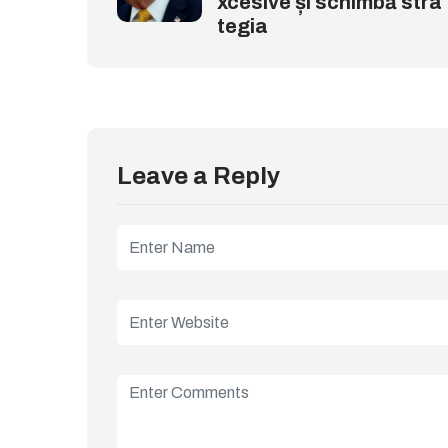
xcesive și schimbă stra
tegia
Leave a Reply