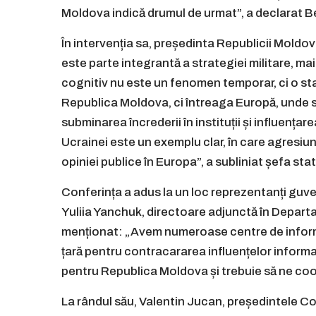
Moldova indică drumul de urmat”, a declarat B
În intervenția sa, președinta Republicii Moldo
este parte integrantă a strategiei militare, mai
cognitiv nu este un fenomen temporar, ci o st
Republica Moldova, ci întreaga Europă, unde se
subminarea încrederii în instituții și influența
Ucrainei este un exemplu clar, în care agresiun
opiniei publice în Europa”, a subliniat șefa stat
Conferința a adus la un loc reprezentanți guvern
Yuliia Yanchuk, directoare adjunctă în Depar
menționat: „Avem numeroase centre de informa
țară pentru contracararea influențelor inform
pentru Republica Moldova și trebuie să ne coo
La rândul său, Valentin Jucan, președintele Co