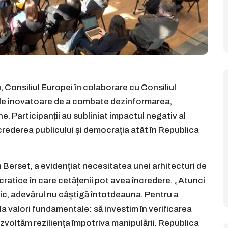
u, Consiliul Europei în colaborare cu Consiliul
țile inovatoare de a combate dezinformarea,
e. Participanții au subliniat impactul negativ al
crederea publicului și democrația atât în Republica
n Berset, a evidențiat necesitatea unei arhitecturi de
cratice în care cetățenii pot avea încredere. „Atunci
lic, adevărul nu câștigă întotdeauna. Pentru a
la valori fundamentale: să investim în verificarea
dezvoltăm reziliența împotriva manipulării. Republica