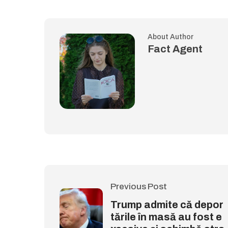
About Author
Fact Agent
Previous Post
Trump admite că depor
tările în masă au fost e