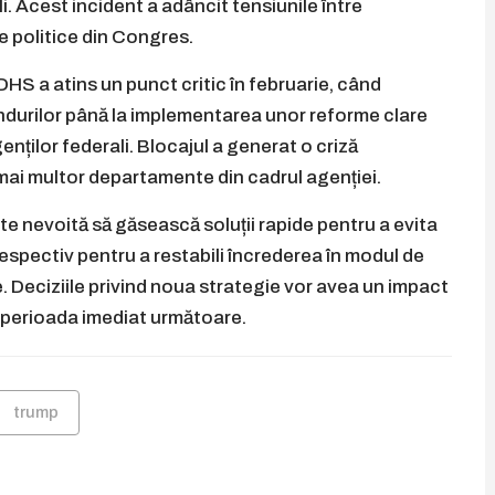
li. Acest incident a adâncit tensiunile între
le politice din Congres.
 DHS a atins un punct critic în februarie, când
ndurilor până la implementarea unor reforme clare
enților federali. Blocajul a generat o criză
 mai multor departamente din cadrul agenției.
ste nevoită să găsească soluții rapide pentru a evita
respectiv pentru a restabili încrederea în modul de
e. Deciziile privind noua strategie vor avea un impact
în perioada imediat următoare.
trump