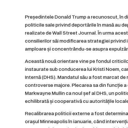
Președintele Donald Trump a recunoscut, în disc
politicile sale privind deportările în masă au d
realizate de Wall Street Journal. În urma aceste
consilierilor săi modificarea strategiei privin
amploare și concentrându-se asupra expulzării
Această nouă orientare vine pe fondul criticilor
instaurate sub conducerea lui Kristi Noem, c
Internă (DHS). Mandatul său a fost marcat de r
controverse majore. Plecarea sa din funcție a
Markwayne Mullin ca noul șef al DHS, un polit
echilibrată și cooperativă cu autoritățile local
Recalibrarea politicii externe a fost determina
orașul Minneapolis în ianuarie, când intervenția