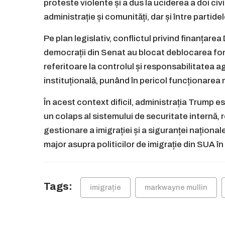
proteste violente și a dus la uciderea a doi civi
administrație și comunități, dar și între partide
Pe plan legislativ, conflictul privind finanțarea
democrații din Senat au blocat deblocarea fo
referitoare la controlul și responsabilitatea ag
instituțională, punând în pericol funcționarea
În acest context dificil, administrația Trump e
un colaps al sistemului de securitate internă, 
gestionare a imigrației și a siguranței național
major asupra politicilor de imigrație din SUA 
Tags:
imigrație
markwayne mullin