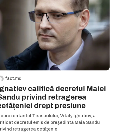
fact.md
Ignatiev califică decretul Maiei
Sandu privind retragerea
cetățeniei drept presiune
eprezentantul Tiraspolului, Vitaly Ignatiev, a
riticat decretul emis de președinta Maia Sandu
rivind retragerea cetățeniei