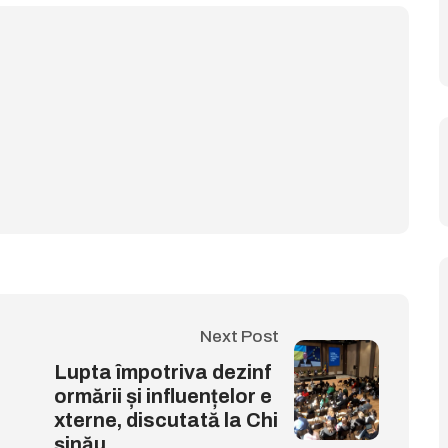
Next Post
Lupta împotriva dezinf
ormării și influențelor e
xterne, discutată la Chi
șinău