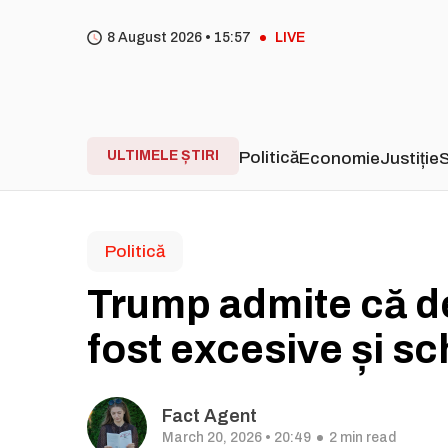
8 August 2026 •
15
57
LIVE
ULTIMELE ȘTIRI
Politică
Economie
Justiție
S
Politică
Trump admite că de
fost excesive și s
Fact Agent
March 20, 2026 • 20:49
2 min read