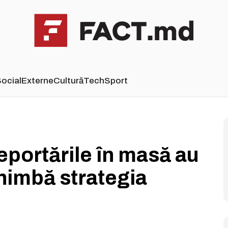
ocial
Externe
Cultură
Tech
Sport
portările în masă au
chimbă strategia