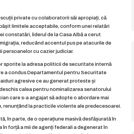
uții private cu colaboratorii săi apropiați, că
epășit limitele acceptabile, conform unei relatări
i constatări, liderul de la Casa Albă a cerut
d imigrația, reducând accentul pus pe atacurile de
 persoanelor cu cazier judiciar.
 sporite la adresa politicii de securitate internă
are a condus Departamentul pentru Securitate
aiduri agresive ce au generat proteste și
 deschis calea pentru nominalizarea senatorului
ician care s-a angajat să adopte o abordare mai
e, renunțând la practicile violente ale predecesoarei.
tă, în parte, de o operațiune masivă desfășurată în
 în forță a mii de agenți federali a degenerat în